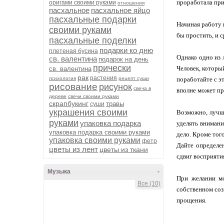
проработала при
оригами своими руками
отношения
пасхальное
пасхальное яйцо
пасхальные подарки
Начиная работу 
своими руками
бы простить, и 
пасхальные поделки
подарки ко дню
плетеная бусина
Однако одно из 
св. валентина
подарок на день
прически
Человек, которы
св. валентина
рак
растения
психология
рецепт суши
поработайте с эт
рисование
рисунок
свеча в
вполне может пр
дереве
свечи своими руками
скрапбукинг
травы
суши
украшения своими
Возможно, лучше
руками
упаковка подарка
уделять внимани
упаковка подарка своими руками
дело. Кроме того
упаковка своими руками
фетр
Дайте определе
цветы из лент
цветы из ткани
сдвиг восприяти
Музыка
-
При желании мо
Все (10)
собственном соз
прощения.