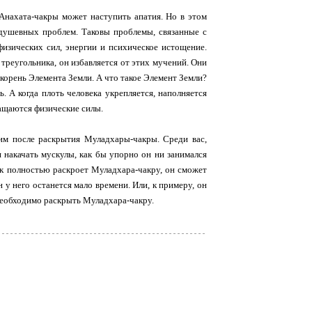
 Анахата-чакры может наступить апатия. Но в этом
а душевных проблем. Таковы проблемы, связанные с
физических сил, энергии и психическое истощение.
треугольника, он избавляется от этих мучений. Они
корень Элемента Земли. А что такое Элемент Земли?
ь. А когда плоть человека укрепляется, наполняется
ращаются физические силы.
 им после раскрытия Муладхары-чакры. Среди вас,
я накачать мускулы, как бы упорно он ни занимался
ек полностью раскроет Муладхара-чакру, он сможет
 у него останется мало времени. Или, к примеру, он
необходимо раскрыть Муладхара-чакру.