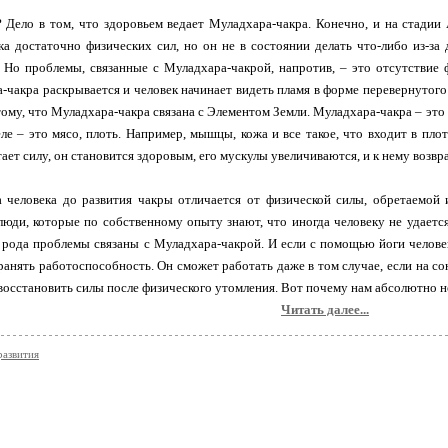
 Дело в том, что здоровьем ведает Муладхара-чакра. Конечно, и на стадии
ка достаточно физических сил, но он не в состоянии делать что-либо из-з
 Но проблемы, связанные с Муладхара-чакрой, напротив, – это отсутствие 
-чакра раскрывается и человек начинает видеть пламя в форме перевернутого 
ому, что Муладхара-чакра связана с Элементом Земли. Муладхара-чакра – это 
ле – это мясо, плоть. Например, мышцы, кожа и все такое, что входит в плот
тает силу, он становится здоровым, его мускулы увеличиваются, и к нему возв
а человека до развития чакры отличается от физической силы, обретаемой
люди, которые по собственному опыту знают, что иногда человеку не удаетс
 рода проблемы связаны с Муладхара-чакрой. И если с помощью йоги челов
ранять работоспособность. Он сможет работать даже в том случае, если на сон
восстановить силы после физического утомления. Вот почему нам абсолютно 
Читать далее...
развития