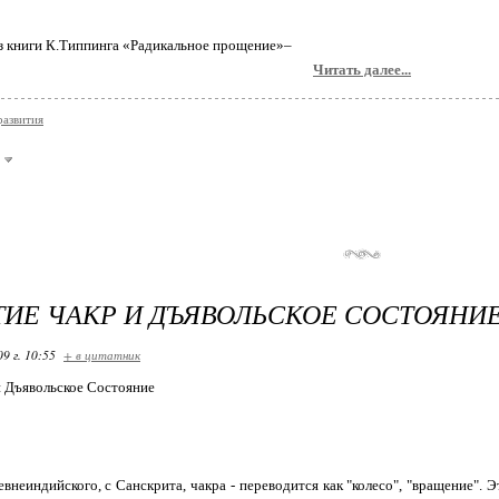
к из книги К.Типпинга «Радикальное прощение»–
Читать далее...
развития
ИЕ ЧАКР И ДЪЯВОЛЬСКОЕ СОСТОЯНИЕ
09 г. 10:55
+ в цитатник
 Дъявольское Состояние
евнеиндийского, с Санскрита, чакра - переводится как "колесо", "вращение". 