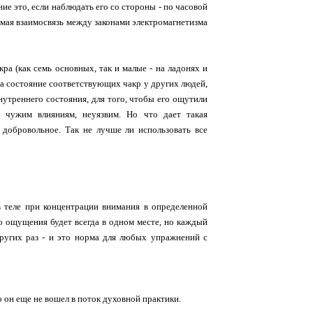
ие это, если наблюдать его со стороны - по часовой
ямая взаимосвязь между законами электромагнетизма
ра (как семь основных, так и малые - на ладонях и
 на состояние соответствующих чакр у других людей,
нутреннего состояния, для того, чтобы его ощутили
н чужим влияниям, неуязвим. Но что дает такая
добровольное. Так не лучше ли использовать все
в теле при концентрации внимания в определенной
го ощущения будет всегда в одном месте, но каждый
 других раз - и это норма для любых упражнений с
о он еще не вошел в поток духовной практики.