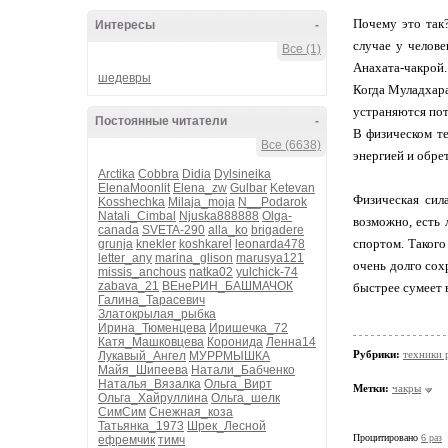
Почему это так?
Интересы
-
случае у челове
Все (1)
Анахата-чакрой.
шедевры
Когда Муладхара
устраняются пот
Постоянные читатели
-
В физическом те
Все (6638)
энергией и обре
Arctika
Cobbra
Didia
Dylsineika
ElenaMoonlit
Elena_zw
Gulbar
Ketevan
Физическая сил
Kosshechka
Milaja_moja
N__Podarok
Natali_Cimbal
Njuska888888
Olga-
возможно, есть 
canada
SVETA-290
alla_ko
brigadere
спортом. Такого
grunja
knekler
koshkarel
leonarda478
letter_any
marina_glison
marusya121
очень долго сох
missis_anchous
natka02
yulchick-74
zabava_21
ВЕнеРИН_БАШМАЧОК
быстрее сумеет 
Галина_Тарасевич
Златокрылая_рыбка
Ирина_Тюменцева
Иришечка_72
Катя_Машковцева
Коронида
Ленна14
Рубрики:
техники 
Лукавый_Ангел
МУРРМЫШКА
Майя_Шипеева
Натали_Бабченко
Наталья_Вязалка
Ольга_Вирт
Метки:
чакры
Ольга_Хайруллина
Ольга_шелк
СимСим
Снежная_коза
Татьянка_1973
Шрек_Лесной
Процитировано
6 раз
ефремчик
тимч