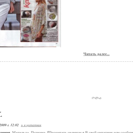
Читать далее...
.
2009 г. 12:02
+ в цитатник
бщения
Матильда_Пупкина
[
Прочитать целиком
+
В свой цитатник или сообще