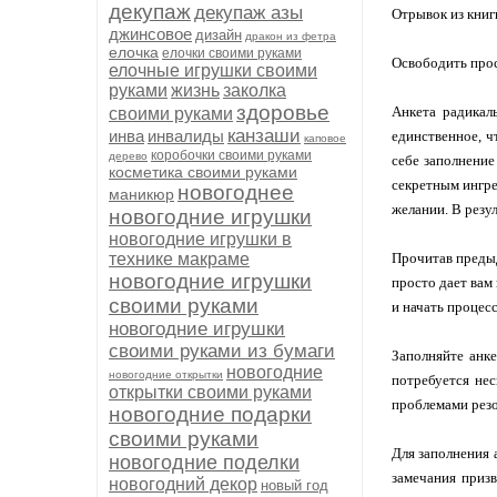
декупаж
декупаж азы
Отрывок из кни
джинсовое
дизайн
дракон из фетра
елочка
елочки своими руками
Освободить прос
елочные игрушки своими
руками
жизнь
заколка
здоровье
Анкета радикал
своими руками
канзаши
инва
инвалиды
единственное, ч
каповое
коробочки своими руками
дерево
себе заполнение
косметика своими руками
секретным ингре
новогоднее
маникюр
желании. В резу
новогодние игрушки
новогодние игрушки в
технике макраме
Прочитав предыд
новогодние игрушки
просто дает вам
своими руками
и начать процес
новогодние игрушки
своими руками из бумаги
Заполняйте анке
новогодние
новогодние открытки
потребуется нес
открытки своими руками
проблемами резо
новогодние подарки
своими руками
Для заполнения 
новогодние поделки
замечания приз
новогодний декор
новый год