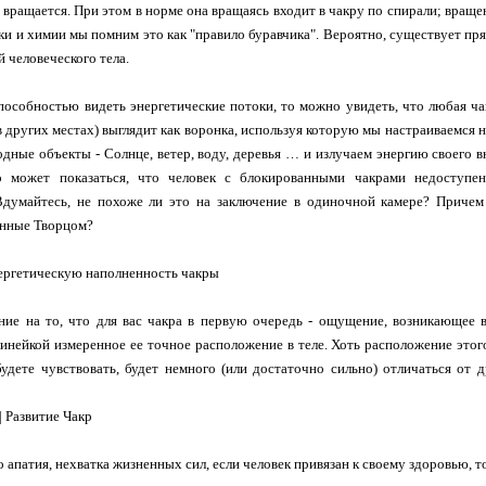
, вращается. При этом в норме она вращаясь входит в чакру по спирали; вращен
ики и химии мы помним это как "правило буравчика". Вероятно, существует пр
й человеческого тела.
пособностью видеть энергетические потоки, то можно увидеть, что любая чак
 в других местах) выглядит как воронка, используя которую мы настраиваемся
одные объекты - Солнце, ветер, воду, деревья … и излучаем энергию своего в
о может показаться, что человек с блокированными чакрами недоступе
Вдумайтесь, не похоже ли это на заключение в одиночной камере? Причем 
анные Творцом?
ергетическую наполненность чакры
ние на то, что для вас чакра в первую очередь - ощущение, возникающее 
 линейкой измеренное ее точное расположение в теле. Хоть расположение это
будете чувствовать, будет немного (или достаточно сильно) отличаться от
| Развитие Чакр
о апатия, нехватка жизненных сил, если человек привязан к своему здоровью, т