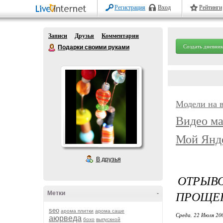
Регистрация
Вход
Рейтинги
Записи
Друзья
Комментарии
Создать дневник
Подарки своими руками
Модели на 
Видео ма
Мой Янд
В друзья
ОТРЫВ
ПРОЩЕ
Метки
-
seo
арома плитки
арома саше
Среда, 22 Июля 20
аюрведа
бохо
выпускной