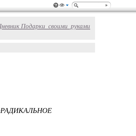
Дневник Подарки_своими_руками
АДИКАЛЬНОЕ