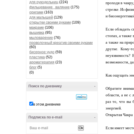
для рукодельниц
(224)
проходя в чакру
фильцевание , валяние
(175)
стрелке. Из физ
оригами
(163)
и биоэнергетико
для малышей
(129)
открытки своими руками
(109)
макраме
(106)
Если обладать с
вышивка
(95)
стопах, а также
мыловарение
(76)
а также на прир
проволочный креатив своими руками
(60)
другие. Кому-т
бисерное чудо
(59)
неуязвимость? 
пластика
(52)
возможности, д
ароматерапия
(23)
блог
(5)
(0)
Как ощущать эн
Поиск по дневнику
-
Обратите внима
области, а не с
раз то, что вы 
в этом дневнике
энергией.
Открытая Чакра 
Подписка по e-mail
-
Если имеет мест