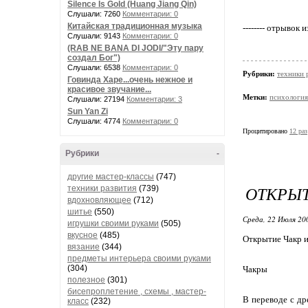
Silence Is Gold (Huang Jiang Qin)
Слушали: 7260
Комментарии: 0
Китайская традиционная музыка
-------- отрыво
Слушали: 9143
Комментарии: 0
(RAB NE BANA DI JODI/"Эту пару
создал Бог")
Слушали: 6538
Комментарии: 0
Рубрики:
техники 
Говинда Харе...очень нежное и
красивое звучание...
Метки:
психология
Слушали: 27194
Комментарии: 3
Sun Yan Zi
Слушали: 4774
Комментарии: 0
Процитировано
12 раз
Рубрики
-
другие мастер-классы
(747)
ОТКРЫТ
техники развития
(739)
вдохновляющее
(712)
шитье
(550)
Среда, 22 Июля 20
игрушки своими руками
(505)
вкусное
(485)
Открытие Чакр и
вязание
(344)
предметы интерьера своими руками
(304)
Чакры
полезное
(301)
бисепроплетение , схемы , мастер-
В переводе с др
класс
(232)