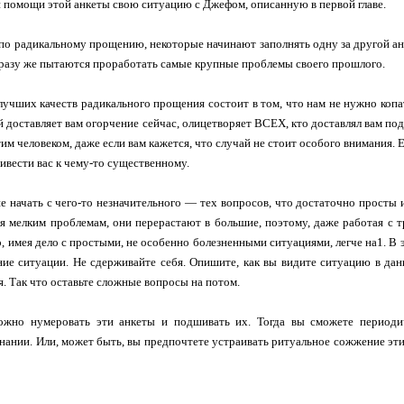
 помощи этой анкеты свою ситуацию с Джефом, описанную в первой главе.
по радикальному прощению, некоторые начинают заполнять одну за другой ан
сразу же пытаются проработать самые крупные проблемы своего прошлого.
лучших качеств радикального прощения состоит в том, что нам не нужно копа
й доставляет вам огорчение сейчас, олицетворяет ВСЕХ, кто доставлял вам п
им человеком, даже если вам кажется, что случай не стоит особого внимания. 
ивести вас к чему-то существенному.
 начать с чего-то незначительного — тех вопросов, что достаточно просты 
я мелким проблемам, они перерастают в большие, поэтому, даже работая с 
, имея дело с простыми, не особенно болезненными ситуациями, легче на1. В э
ние ситуации. Не сдерживайте себя. Опишите, как вы видите ситуацию в да
я. Так что оставьте сложные вопросы на потом.
жно нумеровать эти анкеты и подшивать их. Тогда вы сможете периоди
нании. Или, может быть, вы предпочтете устраивать ритуальное сожжение этих