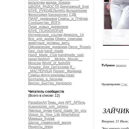
вязалочки
мадам_бовари
ШКОЛА_РАДОСТИ
Декупажный_Бум
КЛУБ_РУКОДЕЛЬНИЦ
Волшебники
Философия
Бисероплет
СДВ
ПИАР_дневников
Симпы_и_ПЧёлки
Сообщество_ЙОГА
Пиар_новых_дневников
КЛУБ_ПСИХОЛОГиЯ
Интересные_ссылки
февраль_14
Все_для_днева
Обмен_симпами
животные_должны_жить
Оформление_дневника
Decor_Rospis
Geo_club
hand_made
Hand_Made_Club
handmade_sale
japan-fashion
__Mickey_Mouse__
Moscow
World_of_fashioN
Рубрики:
вязание
Лучшее_Для_Цитатника
Я_-
_МАСТЕРИЦА
Проект_Жадинка
Симпы-флуд-рекламы-пиар
Болталка_в_беседке
Вкусно_Быстро_Недорого
Процитировано
7 раз
Читатель сообществ
(Всего в списке: 12)
ParadizeArt
Темы_дня
АРТ_АРТель
психология_нлп_гипноз
ЗАЙЧИК
Умелые_ручки
Hand_made_for_you
Vogue_In_Your_Life
WiseAdvice
Мамаша_Кураж
Вторник, 21 Июля 
Школа_славянской_магии
Рецепты_блюд
Это цитата соо