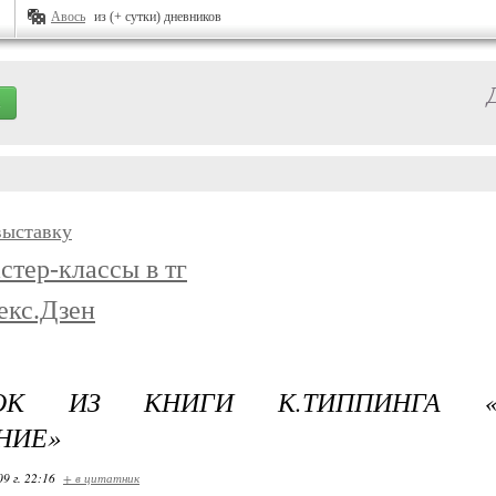
Авось
из (+ сутки) дневников
выставку
стер-классы в тг
екс.Дзен
ОК ИЗ КНИГИ К.ТИППИНГА «Р
НИЕ»
09 г. 22:16
+ в цитатник