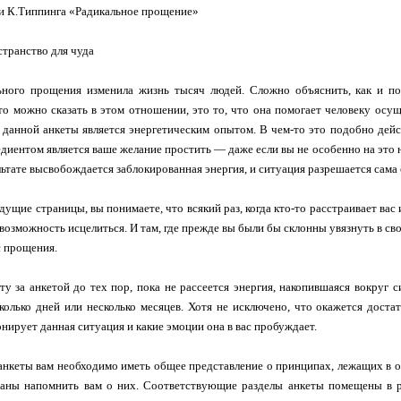
ги К.Типпинга «Радикальное прощение»
транство для чуда
ьного прощения изменила жизнь тысяч людей. Сложно объяснить, как и по
то можно сказать в этом отношении, это то, что она помогает человеку осущ
 данной анкеты является энергетическим опытом. В чем-то это подобно дейс
диентом является ваше желание простить — даже если вы не особенно на это 
льтате высвобождается заблокированная энергия, и ситуация разрешается сама 
ущие страницы, вы понимаете, что всякий раз, когда кто-то расстраивает вас 
 возможность исцелиться. И там, где прежде вы были бы склонны увязнуть в сво
с прощения.
ту за анкетой до тех пор, пока не рассеется энергия, накопившаяся вокруг с
колько дней или несколько месяцев. Хотя не исключено, что окажется доста
нирует данная ситуация и какие эмоции она в вас пробуждает.
анкеты вам необходимо иметь общее представление о принципах, лежащих в 
ваны напомнить вам о них. Соответствующие разделы анкеты помещены в р