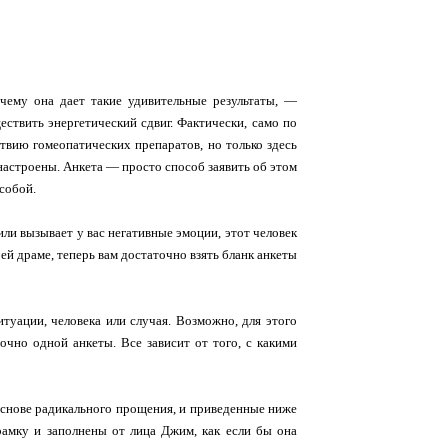
чему она дает такие удивительные результаты, —
ествить энергетический сдвиг. Фактически, само по
твию гомеопатических препаратов, но только здесь
настроены. Анкета — просто способ заявить об этом
собой.
или вызывает у вас негативные эмоции, этот человек
ей драме, теперь вам достаточно взять бланк анкеты
итуации, человека или случая. Возможно, для этого
точно одной анкеты. Все зависит от того, с какими
основе радикального прощения, и приведенные ниже
амку и заполнены от лица Джим, как если бы она