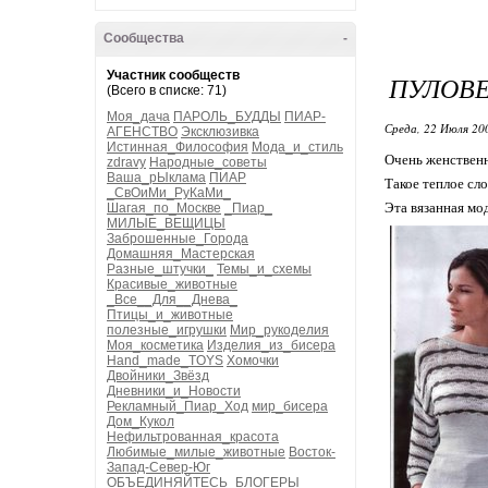
Сообщества
-
Участник сообществ
ПУЛОВЕ
(Всего в списке: 71)
Моя_дача
ПАРОЛЬ_БУДДЫ
ПИАР-
Среда, 22 Июля 20
АГЕНСТВО
Эксклюзивка
Истинная_Философия
Мода_и_стиль
Очень женственн
zdravy
Народные_советы
Ваша_рЫклама
ПИАР
Такое теплое сл
_СвОиМи_РуКаМи_
Эта вязанная мо
Шагая_по_Москве
_Пиар_
МИЛЫЕ_ВЕЩИЦЫ
Заброшенные_Города
Домашняя_Мастерская
Разные_штучки_
Темы_и_схемы
Красивые_животные
_Все__Для__Днева_
Птицы_и_животные
полезные_игрушки
Мир_рукоделия
Моя_косметика
Изделия_из_бисера
Hand_made_TOYS
Хомочки
Двойники_Звёзд
Дневники_и_Новости
Рекламный_Пиар_Ход
мир_бисера
Дом_Кукол
Нефильтрованная_красота
Любимые_милые_животные
Восток-
Запад-Север-Юг
ОБЪЕДИНЯЙТЕСЬ_БЛОГЕРЫ