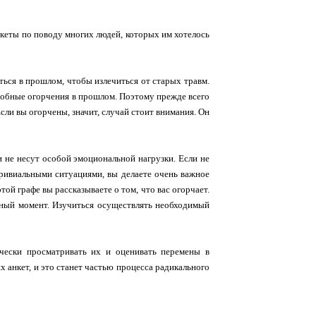
кеты по поводу многих людей, которых им хотелось
ться в прошлом, чтобы излечиться от старых травм.
одобные огорчения в прошлом. Поэтому прежде всего
Если вы огорчены, значит, случай стоит внимания. Он
и не несут особой эмоциональной нагрузки. Если не
тривиальными ситуациями, вы делаете очень важное
той графе вы рассказываете о том, что вас огорчает.
нный момент. Изучиться осуществлять необходимый
чески просматривать их и оценивать перемены в
 анкет, и это станет частью процесса радикального