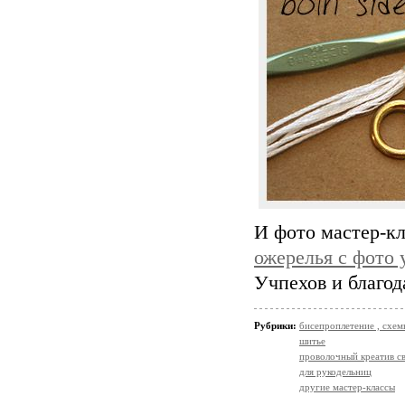
И фото мастер-кл
ожерелья с фото
Учпехов и благод
Рубрики:
бисепроплетение , схемы
шитье
проволочный креатив с
для рукодельниц
другие мастер-классы