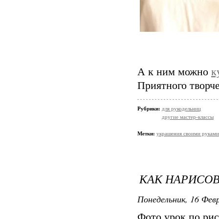
А к ним можно
к
Приятного творче
Рубрики:
для рукодельниц
другие мастер-классы
Метки:
украшения своими руками
КАК НАРИСОВ
Понедельник, 16 Февр
Фото урок по ри