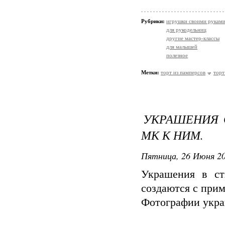
Рубрики:
игрушки своими рукам
для рукодельниц
другие мастер-классы
для малышей
полезное
Метки:
торт из памперсов
торт
УКРАШЕНИЯ 
МК К НИМ.
Пятница, 26 Июня 20
Украшения в ст
создаются с при
Фотографии укра