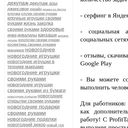
декупаж
декупаж азы
джинсовое
дизайн
дракон из фетра
елочка
елочки своими руками
- серфинг в Янде
елочные игрушки своими
руками
жизнь
заколка
здоровье
своими руками
- социальная 
канзаши
инва
инвалиды
каповое
социальных сетя
коробочки своими руками
дерево
косметика своими руками
новогоднее
маникюр
- отзывы, скачив
новогодние игрушки
новогодние игрушки в
Google Play
технике макраме
новогодние игрушки
своими руками
- Вы можете со
новогодние игрушки
выполнить челове
своими руками из бумаги
новогодние
новогодние открытки
открытки своими руками
Для работников:
новогодние подарки
как дополнител
своими руками
работу! С Profit
новогодние поделки
новогодний декор
новый год
выполняя просты