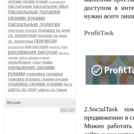
оригами своими руками
отношения
пасхальное
пасхальное яйцо
доступом в инте
пасхальные подарки
нужно всего лишь
своими руками
пасхальные поделки
подарки ко дню
плетеная бусина
ProfitTask
св. валентина
подарок на день
прически
св. валентина
рак
растения
психология
рецепт суши
рисование
рисунок
свеча в
дереве
свечи своими руками
скрапбукинг
травы
суши
украшения своими
руками
упаковка подарка
упаковка подарка своими руками
упаковка своими руками
фетр
цветы из лент
цветы из ткани
Музыка
-
2.SocialTask 
Все (10)
продвижению в с
Можно работать 