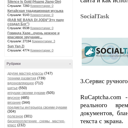
сайта и как испо
Silence Is Gold (Huang Jiang Qin)
Слушали: 7260
Комментарии: 0
Китайская традиционная музыка
SocialTask
Слушали: 9143
Комментарии: 0
(RAB NE BANA DI JODI/"Эту пару
создал Бог")
Слушали: 6538
Комментарии: 0
Говинда Харе...очень нежное и
красивое звучание...
Слушали: 27194
Комментарии: 3
Sun Yan Zi
Слушали: 4774
Комментарии: 0
Рубрики
-
другие мастер-классы
(747)
техники развития
(739)
3.Cервис ручного
вдохновляющее
(712)
шитье
(550)
игрушки своими руками
(505)
RuCaptcha.com 
вкусное
(485)
вязание
(344)
реального вре
предметы интерьера своими руками
(304)
документов, бла
полезное
(301)
текста с экрана.
бисепроплетение , схемы , мастер-
класс
(232)