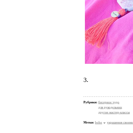
3.
Рубрики:
бисерное чудо
для рукодельниц
другие мастер-классы
Метки:
boho
украшения своим