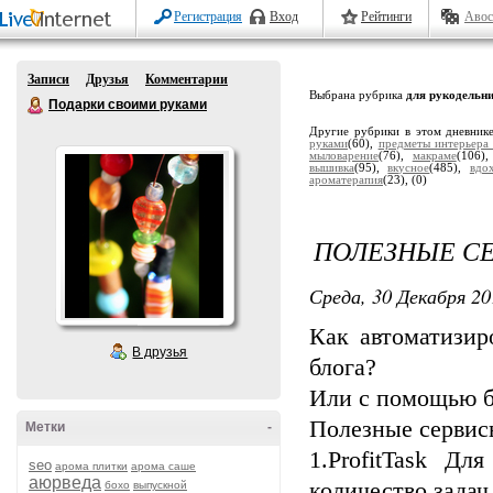
Регистрация
Вход
Рейтинги
Авос
Записи
Друзья
Комментарии
Выбрана рубрика
для рукодельн
Подарки своими руками
Другие рубрики в этом дневник
руками
(60),
предметы интерьера
мыловарение
(76),
макраме
(106)
вышивка
(95),
вкусное
(485),
вдо
ароматерапия
(23),
(0)
ПОЛЕЗНЫЕ СЕ
Среда, 30 Декабря 20
Как автоматизир
В друзья
блога?
Или с помощью б
Полезные сервис
Метки
-
1.ProfitTask Дл
seo
арома плитки
арома саше
аюрведа
количество задач
бохо
выпускной