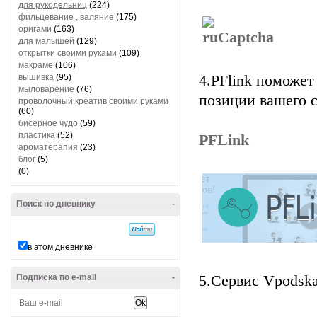
для рукодельниц
(224)
фильцевание , валяние
(175)
оригами
(163)
для малышей
(129)
открытки своими руками
(109)
макраме
(106)
вышивка
(95)
4.PFlink поможе
мыловарение
(76)
позиции вашего с
проволочный креатив своими руками
(60)
бисерное чудо
(59)
пластика
(52)
PFLink
ароматерапия
(23)
блог
(5)
(0)
Поиск по дневнику
-
в этом дневнике
Подписка по e-mail
-
5.Сервис Vpodska