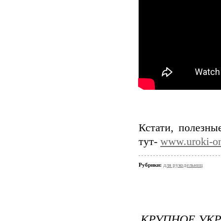
Кстати, полезны
тут-
www.uroki-on
Рубрики:
для рукодельниц
КРУПНОЕ УК