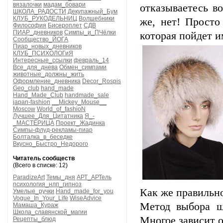
вязалочки
мадам_бовари
отказываетесь в
ШКОЛА_РАДОСТИ
Декупажный_Бум
КЛУБ_РУКОДЕЛЬНИЦ
Волшебники
же, нет! Просто
Философия
Бисероплет
СДВ
ПИАР_дневников
Симпы_и_ПЧёлки
которая пойдет и
Сообщество_ЙОГА
Пиар_новых_дневников
КЛУБ_ПСИХОЛОГиЯ
Интересные_ссылки
февраль_14
Все_для_днева
Обмен_симпами
животные_должны_жить
Оформление_дневника
Decor_Rospis
Geo_club
hand_made
Hand_Made_Club
handmade_sale
japan-fashion
__Mickey_Mouse__
Moscow
World_of_fashioN
Лучшее_Для_Цитатника
Я_-
_МАСТЕРИЦА
Проект_Жадинка
Симпы-флуд-рекламы-пиар
Болталка_в_беседке
Вкусно_Быстро_Недорого
Читатель сообществ
(Всего в списке: 12)
ParadizeArt
Темы_дня
АРТ_АРТель
психология_нлп_гипноз
Как же правильн
Умелые_ручки
Hand_made_for_you
Vogue_In_Your_Life
WiseAdvice
Метод выбора ш
Мамаша_Кураж
Школа_славянской_магии
Многое зависит о
Рецепты_блюд