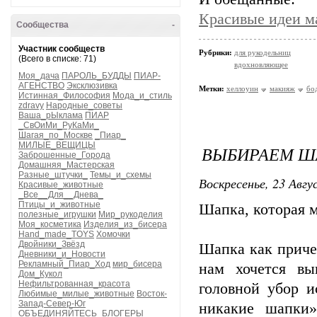
Красивые идеи м
Сообщества
-
Участник сообществ
Рубрики:
для рукодельниц
(Всего в списке: 71)
вдохновляющее
Моя_дача
ПАРОЛЬ_БУДДЫ
ПИАР-
АГЕНСТВО
Эксклюзивка
Метки:
хеллоуин
макияж
бо
Истинная_Философия
Мода_и_стиль
zdravy
Народные_советы
Ваша_рЫклама
ПИАР
_СвОиМи_РуКаМи_
Шагая_по_Москве
_Пиар_
МИЛЫЕ_ВЕЩИЦЫ
ВЫБИРАЕМ Ш
Заброшенные_Города
Домашняя_Мастерская
Разные_штучки_
Темы_и_схемы
Воскресенье, 23 Авгу
Красивые_животные
_Все__Для__Днева_
Птицы_и_животные
Шапка, которая 
полезные_игрушки
Мир_рукоделия
Моя_косметика
Изделия_из_бисера
Hand_made_TOYS
Хомочки
Двойники_Звёзд
Шапка как причес
Дневники_и_Новости
Рекламный_Пиар_Ход
мир_бисера
нам хочется вы
Дом_Кукол
Нефильтрованная_красота
головной убор 
Любимые_милые_животные
Восток-
Запад-Север-Юг
никакие шапки»
ОБЪЕДИНЯЙТЕСЬ_БЛОГЕРЫ