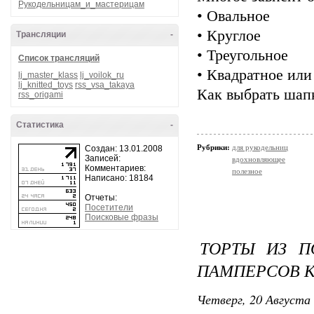
Рукодельницам_и_мастерицам
• Овальное
• Круглое
Трансляции
-
• Треугольное
Список трансляций
• Квадратное или
lj_master_klass
lj_voilok_ru
lj_knitted_toys
rss_vsa_takaya
Как выбрать шапк
rss_origami
Статистика
-
Рубрики:
для рукодельниц
Создан: 13.01.2008
Записей:
вдохновляющее
Комментариев:
полезное
Написано: 18184
Отчеты:
Посетители
Поисковые фразы
ТОРТЫ ИЗ П
ПАМПЕРСОВ К
Четверг, 20 Августа 