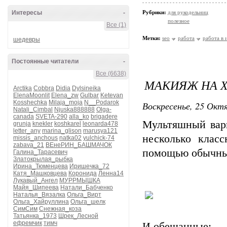
Интересы
-
Рубрики:
для рукодельниц
полезное
Все (1)
Метки:
seo
работа
работа в 
шедевры
Постоянные читатели
-
Все (6638)
МАКИЯЖ НА 
Arctika
Cobbra
Didia
Dylsineika
ElenaMoonlit
Elena_zw
Gulbar
Ketevan
Kosshechka
Milaja_moja
N__Podarok
Воскресенье, 25 Октя
Natali_Cimbal
Njuska888888
Olga-
canada
SVETA-290
alla_ko
brigadere
Мультяшный вар
grunja
knekler
koshkarel
leonarda478
letter_any
marina_glison
marusya121
несколько клас
missis_anchous
natka02
yulchick-74
zabava_21
ВЕнеРИН_БАШМАЧОК
помощью обычных
Галина_Тарасевич
Златокрылая_рыбка
Ирина_Тюменцева
Иришечка_72
Катя_Машковцева
Коронида
Ленна14
Лукавый_Ангел
МУРРМЫШКА
Майя_Шипеева
Натали_Бабченко
Наталья_Вязалка
Ольга_Вирт
Ольга_Хайруллина
Ольга_шелк
СимСим
Снежная_коза
Татьянка_1973
Шрек_Лесной
ефремчик
тимч
И обещанные: