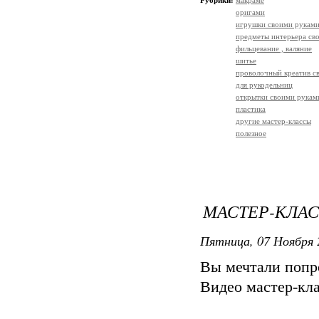
Рубрики:
макраме
оригами
игрушки своими рукам
предметы интерьера св
фильцевание , валяние
шитье
проволочный креатив с
для рукодельниц
открытки своими рукам
пластика
другие мастер-классы
полезное
МАСТЕР-КЛАС
Пятница, 07 Ноября 
Вы мечтали попр
Видео мастер-кла