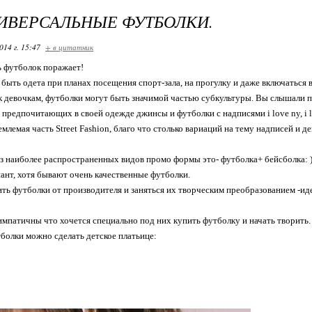
ИВЕРСАЛЬНЫЕ ФУТБОЛКИ.
014 г. 15:47
+ в цитатник
 футболок поражает!
быть одета при планах посещения спорт-зала, на прогулку и даже включаться в
 девочкам, футболки могут быть значимой частью субкультуры. Вы слышали п
 предпочитающих в своей одежде джинсы и футболки с надписями i love ny, i l
лемая часть Street Fashion, благо что столько вариаций на тему надписей и д
з наиболее распространенных видов промо формы это- футболка+ бейсболка: 
нт, хотя бывают очень качественные футболки.
ить футболки от производителя и заняться их творческим преобразованием -иде
импатичны что хочется специально под них купить футболку и начать творить.
болки можно сделать детское платьице: