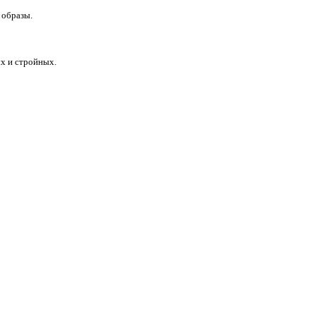
 образы.
х и стройных.