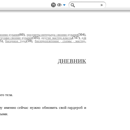
воими руками
(60),
предметы интерьера своими руками
(304),
грушки своими руками
(505),
другие мастер-классы
(747),
для
(5),
бисерное чудо
(59),
бисепроплетение , схемы , мастер-
ДНЕВНИК
го тела.
му именно сейчас нужно обновить свой гардероб и
ными.