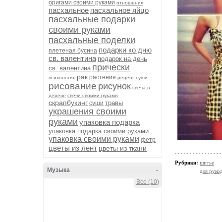
оригами своими руками
отношения
пасхальное
пасхальное яйцо
пасхальные подарки
своими руками
пасхальные поделки
подарки ко дню
плетеная бусина
св. валентина
подарок на день
прически
св. валентина
рак
растения
психология
рецепт суши
рисование
рисунок
свеча в
дереве
свечи своими руками
скрапбукинг
травы
суши
украшения своими
руками
упаковка подарка
упаковка подарка своими руками
упаковка своими руками
фетр
цветы из лент
цветы из ткани
Рубрики:
шитье
Музыка
-
для руко
Все (10)