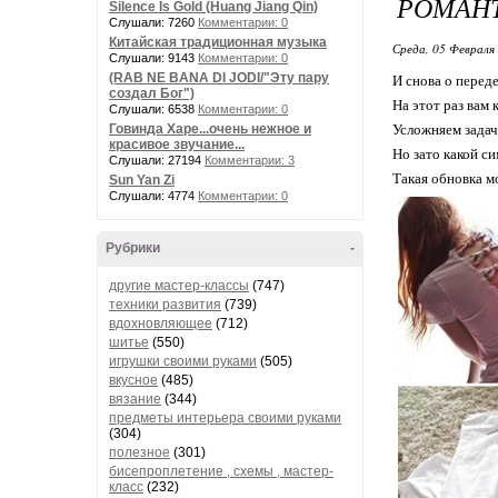
РОМАН
Silence Is Gold (Huang Jiang Qin)
Слушали: 7260
Комментарии: 0
Китайская традиционная музыка
Среда, 05 Февраля 
Слушали: 9143
Комментарии: 0
(RAB NE BANA DI JODI/"Эту пару
И снова о переде
создал Бог")
На этот раз вам
Слушали: 6538
Комментарии: 0
Говинда Харе...очень нежное и
Усложняем задач
красивое звучание...
Но зато какой с
Слушали: 27194
Комментарии: 3
Такая обновка мо
Sun Yan Zi
Слушали: 4774
Комментарии: 0
Рубрики
-
другие мастер-классы
(747)
техники развития
(739)
вдохновляющее
(712)
шитье
(550)
игрушки своими руками
(505)
вкусное
(485)
вязание
(344)
предметы интерьера своими руками
(304)
полезное
(301)
бисепроплетение , схемы , мастер-
класс
(232)