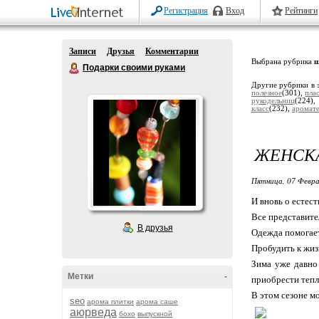
Регистрация
Вход
Рейтинги
Записи
Друзья
Комментарии
Выбрана рубрика
ш
Подарки своими руками
Другие рубрики в 
полезное
(301),
пла
рукодельниц
(224)
класс
(232),
аромат
ЖЕНСК
Пятница, 07 Февра
И вновь о естест
Все представите
В друзья
Одежда помогает
Пробудить к жиз
Зима уже давно
Метки
-
приобрести тепл
В этом сезоне м
seo
арома плитки
арома саше
аюрведа
бохо
выпускной