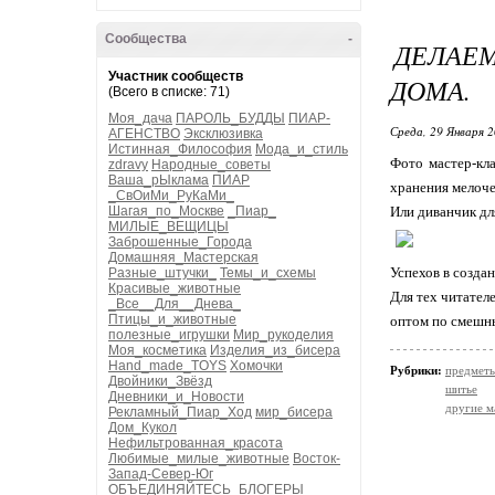
Сообщества
-
ДЕЛАЕ
Участник сообществ
ДОМА.
(Всего в списке: 71)
Моя_дача
ПАРОЛЬ_БУДДЫ
ПИАР-
Среда, 29 Января 2
АГЕНСТВО
Эксклюзивка
Истинная_Философия
Мода_и_стиль
Фото мастер-кл
zdravy
Народные_советы
Ваша_рЫклама
ПИАР
хранения мелоче
_СвОиМи_РуКаМи_
Шагая_по_Москве
_Пиар_
Или диванчик дл
МИЛЫЕ_ВЕЩИЦЫ
Заброшенные_Города
Домашняя_Мастерская
Успехов в созда
Разные_штучки_
Темы_и_схемы
Красивые_животные
Для тех читател
_Все__Для__Днева_
Птицы_и_животные
оптом по смешн
полезные_игрушки
Мир_рукоделия
Моя_косметика
Изделия_из_бисера
Hand_made_TOYS
Хомочки
Рубрики:
предметы
Двойники_Звёзд
шитье
Дневники_и_Новости
другие м
Рекламный_Пиар_Ход
мир_бисера
Дом_Кукол
Нефильтрованная_красота
Любимые_милые_животные
Восток-
Запад-Север-Юг
ОБЪЕДИНЯЙТЕСЬ_БЛОГЕРЫ