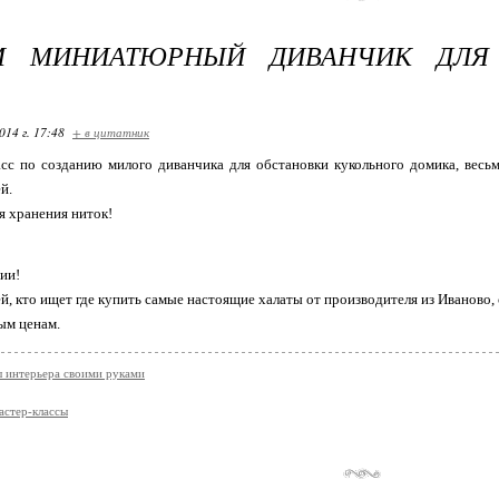
М МИНИАТЮРНЫЙ ДИВАНЧИК ДЛЯ
014 г. 17:48
+ в цитатник
асс по созданию милого диванчика для обстановки кукольного домика, вес
й.
я хранения ниток!
нии!
ей, кто ищет где купить самые настоящие халаты от производителя из Иваново,
ым ценам.
 интерьера своими руками
астер-классы