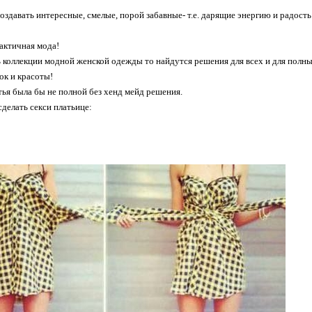
оздавать интересные, смелые, порой забавные- т.е. дарящие энергию и радость
рактичная мода!
 коллекции модной женской одежды то найдутся решения для всех и для полны
к и красоты!
тья была бы не полной без хенд мейд решения.
сделать секси платьице: