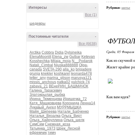
Интересы
-
Рубрики:
шитье
Все (1)
шедевры
Постоянные читатели
-
ФУТБО
Все (6638)
Среда, 05 Февраля 
Arctika
Cobbra
Didia
Dylsineika
ElenaMoonlit
Elena_zw
Gulbar
Ketevan
Как из скучной 
Kosshechka
Milaja_moja
N__Podarok
Natali_Cimbal
Njuska888888
Olga-
Жилет крайне ро
canada
SVETA-290
alla_ko
brigadere
grunja
knekler
koshkarel
leonarda478
letter_any
marina_glison
marusya121
missis_anchous
natka02
yulchick-74
zabava_21
ВЕнеРИН_БАШМАЧОК
Галина_Тарасевич
Златокрылая_рыбка
Как вам идея?
Ирина_Тюменцева
Иришечка_72
Катя_Машковцева
Коронида
Ленна14
Лукавый_Ангел
МУРРМЫШКА
Майя_Шипеева
Натали_Бабченко
Наталья_Вязалка
Ольга_Вирт
Рубрики:
шитье
Ольга_Хайруллина
Ольга_шелк
СимСим
Снежная_коза
Татьянка_1973
Шрек_Лесной
ефремчик
тимч