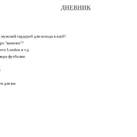
ДНЕВНИК
 мужской гардероб для похода в клуб!
ро "ванилек"?
ove London и т.д.
екора футболки.
)
и для вас