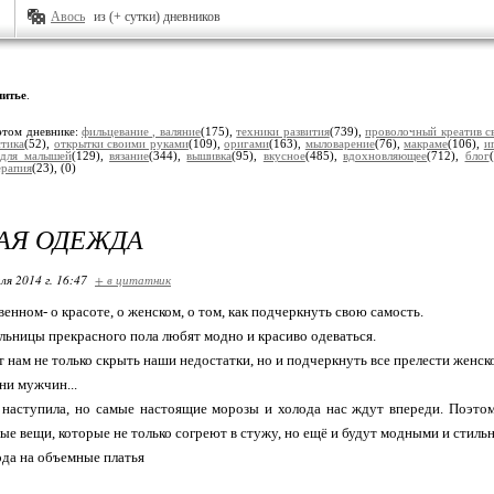
Авось
из (+ сутки) дневников
итье
.
этом дневнике:
фильцевание , валяние
(175),
техники развития
(739),
проволочный креатив с
стика
(52),
открытки своими руками
(109),
оригами
(163),
мыловарение
(76),
макраме
(106),
и
,
для малышей
(129),
вязание
(344),
вышивка
(95),
вкусное
(485),
вдохновляющее
(712),
блог
ерапия
(23),
(0)
АЯ ОДЕЖДА
ля 2014 г. 16:47
+ в цитатник
венном- о красоте, о женском, о том, как подчеркнуть свою самость.
льницы прекрасного пола любят модно и красиво одеваться.
 нам не только скрыть наши недостатки, но и подчеркнуть все прелести женско
ни мужчин...
 наступила, но самые настоящие морозы и холода нас ждут впереди. Поэто
ые вещи, которые не только согреют в стужу, но ещё и будут модными и стиль
ода на объемные платья