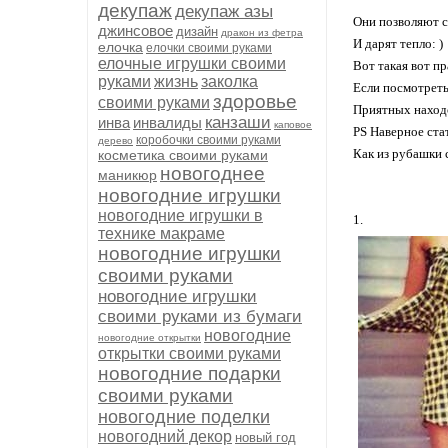
декупаж
декупаж азы
Они позволяют с
джинсовое
дизайн
дракон из фетра
И дарят тепло: )
елочка
елочки своими руками
елочные игрушки своими
Вот такая вот п
руками
жизнь
заколка
Если посмотреть
здоровье
своими руками
Приятных находо
канзаши
инва
инвалиды
каповое
PS Наверное ста
коробочки своими руками
дерево
Как из рубашки 
косметика своими руками
новогоднее
маникюр
новогодние игрушки
новогодние игрушки в
1.
технике макраме
новогодние игрушки
своими руками
новогодние игрушки
своими руками из бумаги
новогодние
новогодние открытки
открытки своими руками
новогодние подарки
своими руками
новогодние поделки
новогодний декор
новый год