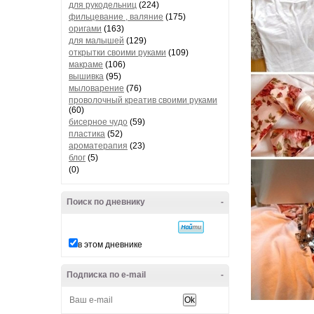
для рукодельниц
(224)
фильцевание , валяние
(175)
оригами
(163)
для малышей
(129)
открытки своими руками
(109)
макраме
(106)
вышивка
(95)
мыловарение
(76)
проволочный креатив своими руками
(60)
бисерное чудо
(59)
пластика
(52)
ароматерапия
(23)
блог
(5)
(0)
Поиск по дневнику
-
в этом дневнике
Подписка по e-mail
-