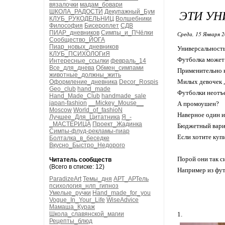
вязалочки
мадам_бовари
ЭТИ УН
ШКОЛА_РАДОСТИ
Декупажный_Бум
КЛУБ_РУКОДЕЛЬНИЦ
Волшебники
Философия
Бисероплет
СДВ
ПИАР_дневников
Симпы_и_ПЧёлки
Среда, 15 Января 2
Сообщество_ЙОГА
Пиар_новых_дневников
Универсальность
КЛУБ_ПСИХОЛОГиЯ
Футболка может 
Интересные_ссылки
февраль_14
Все_для_днева
Обмен_симпами
Применительно к
животные_должны_жить
Милых девочек ,
Оформление_дневника
Decor_Rospis
Geo_club
hand_made
Футболки неотъем
Hand_Made_Club
handmade_sale
japan-fashion
__Mickey_Mouse__
А промоушен?
Moscow
World_of_fashioN
Наверное один и
Лучшее_Для_Цитатника
Я_-
_МАСТЕРИЦА
Проект_Жадинка
Бюджетный вариа
Симпы-флуд-рекламы-пиар
Если хотите куп
Болталка_в_беседке
Вкусно_Быстро_Недорого
Порой они так с
Читатель сообществ
(Всего в списке: 12)
Например из фут
ParadizeArt
Темы_дня
АРТ_АРТель
психология_нлп_гипноз
Умелые_ручки
Hand_made_for_you
Vogue_In_Your_Life
WiseAdvice
Мамаша_Кураж
Школа_славянской_магии
1.
Рецепты_блюд