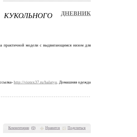
 КУКОЛЬНОГО
ДНЕВНИК
ьма практичной модели с выдвигающимся низом для
 ссылка-
http://viotex37.ru/halatyu
. Домашняя одежда
Комментарии
(
0
)
Нравится
Поделиться