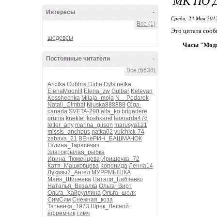
МК ПО 
Интересы
-
Среда, 23 Мая 2012
Все (1)
Это цитата соо
шедевры
Часы "Мод
Постоянные читатели
-
Все (6638)
Arctika
Cobbra
Didia
Dylsineika
ElenaMoonlit
Elena_zw
Gulbar
Ketevan
Kosshechka
Milaja_moja
N__Podarok
Natali_Cimbal
Njuska888888
Olga-
canada
SVETA-290
alla_ko
brigadere
grunja
knekler
koshkarel
leonarda478
letter_any
marina_glison
marusya121
missis_anchous
natka02
yulchick-74
zabava_21
ВЕнеРИН_БАШМАЧОК
Галина_Тарасевич
Златокрылая_рыбка
Ирина_Тюменцева
Иришечка_72
Катя_Машковцева
Коронида
Ленна14
Лукавый_Ангел
МУРРМЫШКА
Майя_Шипеева
Натали_Бабченко
Наталья_Вязалка
Ольга_Вирт
Ольга_Хайруллина
Ольга_шелк
СимСим
Снежная_коза
Татьянка_1973
Шрек_Лесной
ефремчик
тимч