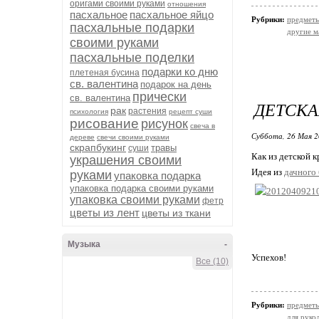
оригами своими руками
отношения
пасхальное
пасхальное яйцо
Рубрики:
предметы
пасхальные подарки
другие м
своими руками
пасхальные поделки
подарки ко дню
плетеная бусина
св. валентина
подарок на день
прически
св. валентина
ДЕТСКА
рак
растения
психология
рецепт суши
рисование
рисунок
свеча в
Суббота, 26 Мая 2
дереве
свечи своими руками
скрапбукинг
травы
суши
Как из детской к
украшения своими
Идея из
дачного 
руками
упаковка подарка
упаковка подарка своими руками
упаковка своими руками
фетр
цветы из лент
цветы из ткани
Музыка
-
Успехов!
Все (10)
Рубрики:
предметы
для руко