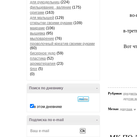
для рукодельниц
(224)
фильцевание , валяние
(175)
оригами
(163)
во-
для малышей
(129)
открытки своими руками
(109)
макраме
(106)
в-трет
вышивка
(95)
мыловарение
(76)
проволочный креатив своими руками
Вот чт
(60)
бисерное чудо
(59)
пластика
(52)
ароматерапия
(23)
блог
(5)
(0)
Поиск по дневнику
-
Рубрики:
предметы
другие м
в этом дневнике
Метки:
декупаж
Подписка по e-mail
-