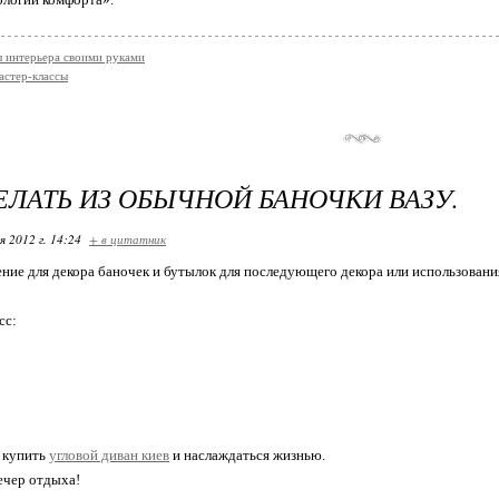
 интерьера своими руками
астер-классы
ЕЛАТЬ ИЗ ОБЫЧНОЙ БАНОЧКИ ВАЗУ.
я 2012 г. 14:24
+ в цитатник
ие для декора баночек и бутылок для последующего декора или использования 
сс:
 купить
угловой диван киев
и наслаждаться жизнью.
ечер отдыха!