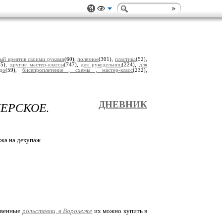
ый креатив своими руками
(60),
полезное
(301),
пластика
(52),
05),
другие мастер-классы
(747),
для рукодельниц
(224),
для
до
(59),
бисепроплетение , схемы , мастер-класс
(232),
НЕРСКОЕ.
ДНЕВНИК
ожа на декупаж.
ственные
рольставни, в Воронеже
их можно купить в