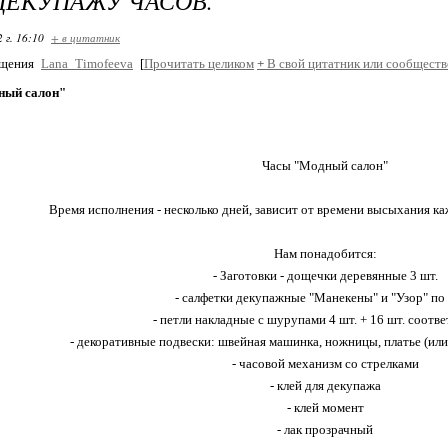
ДЕКУПАЖУ ЧАСОВ.
 г. 16:10
+ в цитатник
бщения
Lana_Timofeeva
[
Прочитать целиком
+
В свой цитатник или сообществ
ный салон"
Часы "Модный салон"
Время исполнения - несколько дней, зависит от времени высыхания каж
Нам понадобится:
- Заготовки - дощечки деревянные 3 шт.
- салфетки декупажные "Манекены" и "Узор" по 
- петли накладные с шурупами 4 шт. + 16 шт. соотв
- декоративные подвески: швейная машинка, ножницы, платье (или
- часовой механизм со стрелками
- клей для декупажа
- клей момент
- лак прозрачный