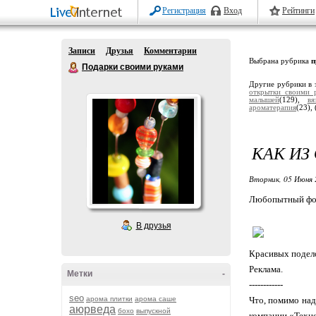
Регистрация
Вход
Рейтинги
Записи
Друзья
Комментарии
Выбрана рубрика
п
Подарки своими руками
Другие рубрики в 
открытки своими 
малышей
(129),
вя
ароматерапия
(23),
КАК ИЗ
Вторник, 05 Июня 
Любопытный фото
В друзья
Красивых подел
Реклама.
Метки
-
------------
seo
арома плитки
арома саше
Что, помимо над
аюрведа
бохо
выпускной
компании «Техн