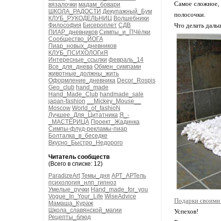
Самое сложное, 
вязалочки
мадам_бовари
ШКОЛА_РАДОСТИ
Декупажный_Бум
полосочки.
КЛУБ_РУКОДЕЛЬНИЦ
Волшебники
Философия
Бисероплет
СДВ
Что делать даль
ПИАР_дневников
Симпы_и_ПЧёлки
Сообщество_ЙОГА
Пиар_новых_дневников
КЛУБ_ПСИХОЛОГиЯ
Интересные_ссылки
февраль_14
Все_для_днева
Обмен_симпами
животные_должны_жить
Оформление_дневника
Decor_Rospis
Geo_club
hand_made
Hand_Made_Club
handmade_sale
japan-fashion
__Mickey_Mouse__
Moscow
World_of_fashioN
Лучшее_Для_Цитатника
Я_-
_МАСТЕРИЦА
Проект_Жадинка
Симпы-флуд-рекламы-пиар
Болталка_в_беседке
Вкусно_Быстро_Недорого
Читатель сообществ
(Всего в списке: 12)
ParadizeArt
Темы_дня
АРТ_АРТель
психология_нлп_гипноз
Умелые_ручки
Hand_made_for_you
Vogue_In_Your_Life
WiseAdvice
Подарки своими
Мамаша_Кураж
Школа_славянской_магии
Успехов!
Рецепты_блюд