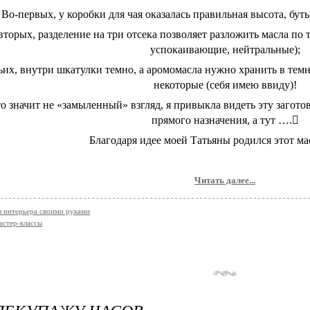
Во-первых, у коробки для чая оказалась правильная высота, бут
вторых, разделение на три отсека позволяет разложить масла по
успокаивающие, нейтральные);
ьих, внутри шкатулки темно, а аромомасла нужно хранить в темно
некоторые (себя имею ввиду)!
о значит не «замыленный» взгляд, я привыкла видеть эту загото
прямого назначения, а тут ….
Благодаря идее моей Татьяны родился этот ма
Читать далее...
 интерьера своими руками
астер-классы