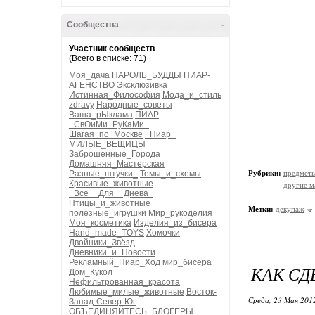
Сообщества
-
Участник сообществ
(Всего в списке: 71)
Моя_дача
ПАРОЛЬ_БУДДЫ
ПИАР-
АГЕНСТВО
Эксклюзивка
Истинная_Философия
Мода_и_стиль
zdravy
Народные_советы
Ваша_рЫклама
ПИАР
_СвОиМи_РуКаМи_
Шагая_по_Москве
_Пиар_
МИЛЫЕ_ВЕЩИЦЫ
Заброшенные_Города
Домашняя_Мастерская
Разные_штучки_
Темы_и_схемы
Рубрики:
предметы
Красивые_животные
другие м
_Все__Для__Днева_
Птицы_и_животные
Метки:
декупаж
полезные_игрушки
Мир_рукоделия
Моя_косметика
Изделия_из_бисера
Hand_made_TOYS
Хомочки
Двойники_Звёзд
Дневники_и_Новости
Рекламный_Пиар_Ход
мир_бисера
КАК СД
Дом_Кукол
Нефильтрованная_красота
Любимые_милые_животные
Восток-
Среда, 23 Мая 2012
Запад-Север-Юг
ОБЪЕДИНЯЙТЕСЬ_БЛОГЕРЫ