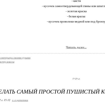
- кисти
- кусочек самоотвердевающей глины или шпатл
- золотая краска
- белая краска
- кусочек проволоки медной или под бронз
Читать далее...
 интерьера своими руками
астер-классы
ЕЛАТЬ САМЫЙ ПРОСТОЙ ПУШИСТЫЙ К
 г. 15:12
+ в цитатник