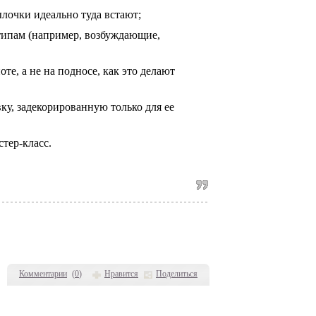
ылочки идеально туда встают;
 типам (например, возбуждающие,
те, а не на подносе, как это делают
вку, задекорированную только для ее
стер-класс.
Комментарии
(
0
)
Нравится
Поделиться