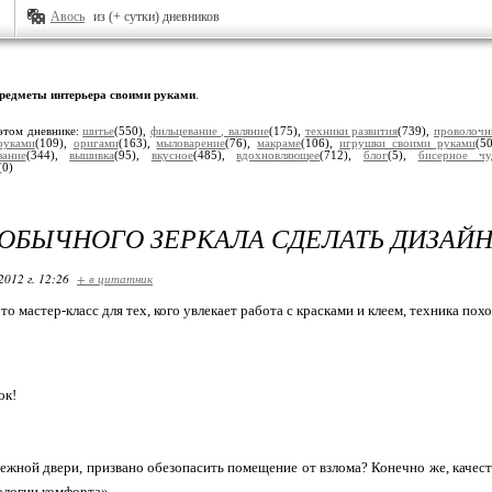
Авось
из (+ сутки) дневников
редметы интерьера своими руками
.
этом дневнике:
шитье
(550),
фильцевание , валяние
(175),
техники развития
(739),
проволочн
руками
(109),
оригами
(163),
мыловарение
(76),
макраме
(106),
игрушки своими руками
(5
зание
(344),
вышивка
(95),
вкусное
(485),
вдохновляющее
(712),
блог
(5),
бисерное чу
(0)
 ОБЫЧНОГО ЗЕРКАЛА СДЕЛАТЬ ДИЗАЙ
2012 г. 12:26
+ в цитатник
 мастер-класс для тех, кого увлекает работа с красками и клеем, техника пох
ок!
ежной двери, призвано обезопасить помещение от взлома? Конечно же, каче
ологии комфорта».