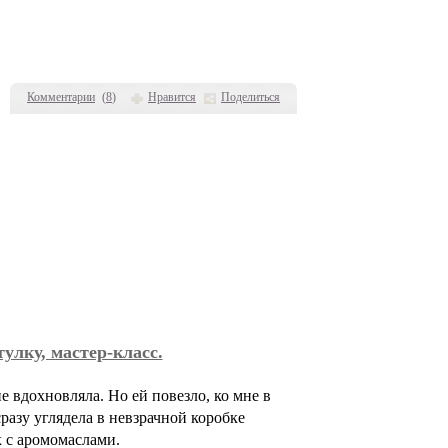
Комментарии
(
8
)
Нравится
Поделиться
улку, мастер-класс.
е вдохновляла. Но ей повезло, ко мне в
сразу углядела в невзрачной коробке
 с аромомаслами.