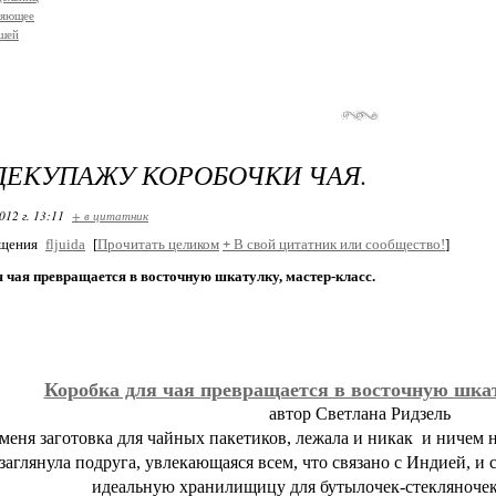
ляющее
ышей
ДЕКУПАЖУ КОРОБОЧКИ ЧАЯ.
012 г. 13:11
+ в цитатник
бщения
fljuida
[
Прочитать целиком
+
В свой цитатник или сообщество!
]
 чая превращается в восточную шкатулку, мастер-класс.
Коробка для чая превращается в восточную шкат
автор Светлана Ридзель
меня заготовка для чайных пакетиков, лежала и никак и ничем н
заглянула подруга, увлекающаяся всем, что связано с Индией, и 
идеальную хранилищицу для бутылочек-стекляночек