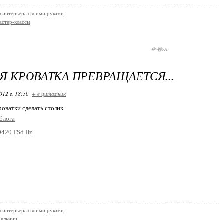
 интерьера своими руками
астер-классы
Я КРОВАТКА ПРЕВРАЩАЕТСЯ...
012 г. 18:50
+ в цитатник
роватки сделать столик.
блога
 интерьера своими руками
дельниц