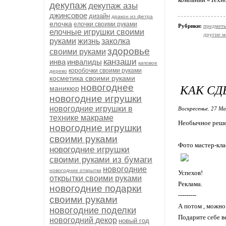
декупаж
декупаж азы
джинсовое
дизайн
дракон из фетра
елочка
елочки своими руками
Рубрики:
предметы
елочные игрушки своими
другие м
руками
жизнь
заколка
здоровье
своими руками
канзаши
инва
инвалиды
каповое
коробочки своими руками
дерево
косметика своими руками
КАК СД
новогоднее
маникюр
новогодние игрушки
новогодние игрушки в
Воскресенье, 27 Ма
технике макраме
Необычное решен
новогодние игрушки
своими руками
Фото мастер-кла
новогодние игрушки
своими руками из бумаги
новогодние
новогодние открытки
Успехов!
открытки своими руками
Реклама.
новогодние подарки
---------
своими руками
А потом , можно
новогодние поделки
Подарите себе в
новогодний декор
новый год