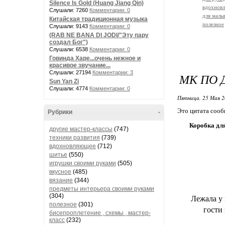
Silence Is Gold (Huang Jiang Qin)
вдохнов
Слушали: 7260
Комментарии: 0
для мал
Китайская традиционная музыка
полезное
Слушали: 9143
Комментарии: 0
(RAB NE BANA DI JODI/"Эту пару
создал Бог")
Слушали: 6538
Комментарии: 0
Говинда Харе...очень нежное и
красивое звучание...
Слушали: 27194
Комментарии: 3
МК ПО 
Sun Yan Zi
Слушали: 4774
Комментарии: 0
Пятница, 25 Мая 2
Это цитата соо
Рубрики
-
Коробка для
другие мастер-классы
(747)
техники развития
(739)
вдохновляющее
(712)
шитье
(550)
игрушки своими руками
(505)
вкусное
(485)
вязание
(344)
предметы интерьера своими руками
(304)
Лежала у 
полезное
(301)
гости 
бисепроплетение , схемы , мастер-
класс
(232)