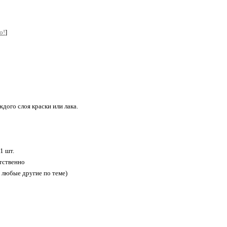
о!
]
дого слоя краски или лака.
1 шт.
етственно
 любые другие по теме)