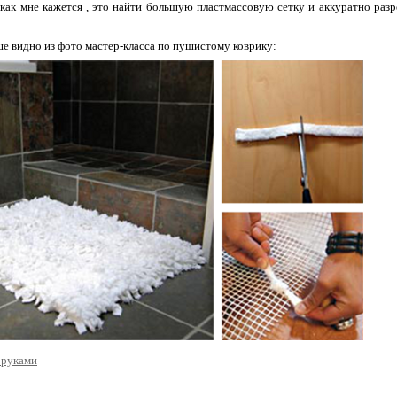
как мне кажется , это найти большую пластмассовую сетку и аккуратно разр
ше видно из фото мастер-класса по пушистому коврику:
 руками