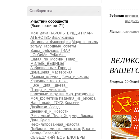
Сообщества
-
Рубрики:
игрушки 
предметы
Участник сообществ
(Всего в списке: 71)
Метки:
новогоднее
Моя_дача
ПАРОЛЬ_БУДДЫ
ПИАР-
АГЕНСТВО
Эксклюзивка
Истинная_Философия
Мода_и_стиль
zdravy
Народные_советы
Ваша_рЫклама
ПИАР
_СвОиМи_РуКаМи_
ВЕЛИК
Шагая_по_Москве
_Пиар_
МИЛЫЕ_ВЕЩИЦЫ
ВАШЕГО
Заброшенные_Города
Домашняя_Мастерская
Разные_штучки_
Темы_и_схемы
Красивые_животные
Вторник, 20 Октяб
_Все__Для__Днева_
Птицы_и_животные
полезные_игрушки
Мир_рукоделия
Моя_косметика
Изделия_из_бисера
Hand_made_TOYS
Хомочки
Двойники_Звёзд
Дневники_и_Новости
Рекламный_Пиар_Ход
мир_бисера
Дом_Кукол
Нефильтрованная_красота
Любимые_милые_животные
Восток-
Запад-Север-Юг
ОБЪЕДИНЯЙТЕСЬ_БЛОГЕРЫ