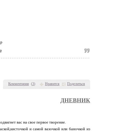
р
Комментарии
(
3
)
Нравится
Поделиться
ДНЕВНИК
одвигнет вас на свое первое творение.
раской,кисточкой и самой вазочкой или баночкой из