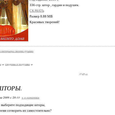
336 стр. штор , гардин и подушек.
СКАЧАТЬ
Размер 8.88 MB
Красивых творений!
 интерьера своими руками
ы
гардины и подушки
ШТОРЫ.
та 2009 г. 20:33
+ в цитатник
е выберите подходящие шторы,
емя сотворить их самостоятельно?