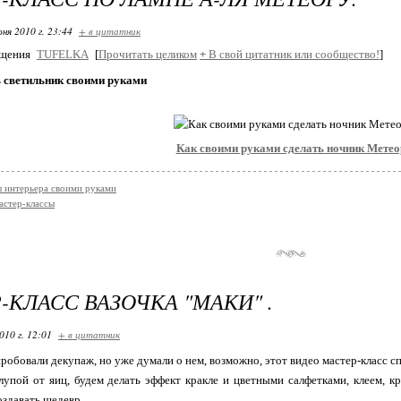
ня 2010 г. 23:44
+ в цитатник
бщения
TUFELKA
[
Прочитать целиком
+
В свой цитатник или сообщество!
]
ь светильник своими руками
Как своими руками сделать ночник Метео
 интерьера своими руками
астер-классы
-КЛАСС ВАЗОЧКА "МАКИ" .
010 г. 12:01
+ в цитатник
робовали декупаж, но уже думали о нем, возможно, этот видео мастер-класс сп
лупой от яиц, будем делать эффект кракле и цветными салфетками, клеем, к
оздавать шедевр.