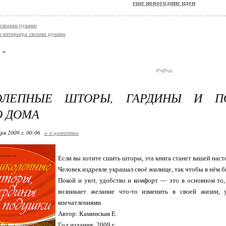
еще новогодние идеи
своими руками
 интерьера своими руками
ОЛЕПНЫЕ ШТОРЫ, ГАРДИНЫ И П
 ДОМА
ря 2009 г. 00:06
+ в цитатник
Если вы хотите сшить шторы, эта книга станет вашей наст
Человек издревле украшал своё жилище, так чтобы в нём б
Покой и уют, удобство и комфорт — это в основном то,
возникает желание что-то изменить в своей жизни, 
впечатлениями.
Автор: Каминская Е.
Год издания: 2009 г.