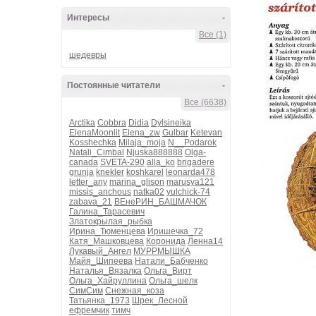
Интересы
-
Все (1)
шедевры
Постоянные читатели
-
Все (6638)
Arctika
Cobbra
Didia
Dylsineika
ElenaMoonlit
Elena_zw
Gulbar
Ketevan
Kosshechka
Milaja_moja
N__Podarok
Natali_Cimbal
Njuska888888
Olga-
canada
SVETA-290
alla_ko
brigadere
grunja
knekler
koshkarel
leonarda478
letter_any
marina_glison
marusya121
missis_anchous
natka02
yulchick-74
zabava_21
ВЕнеРИН_БАШМАЧОК
Галина_Тарасевич
Златокрылая_рыбка
Ирина_Тюменцева
Иришечка_72
Катя_Машковцева
Коронида
Ленна14
Лукавый_Ангел
МУРРМЫШКА
Майя_Шипеева
Натали_Бабченко
Наталья_Вязалка
Ольга_Вирт
Ольга_Хайруллина
Ольга_шелк
СимСим
Снежная_коза
Татьянка_1973
Шрек_Лесной
ефремчик
тимч