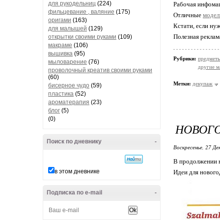
для рукодельниц
(224)
Рабочая инфома
фильцевание , валяние
(175)
Отличные
модел
оригами
(163)
Кстати, если ну
для малышей
(129)
Полезная реклам
открытки своими руками
(109)
макраме
(106)
вышивка
(95)
Рубрики:
предметы
мыловарение
(76)
другие м
проволочный креатив своими руками
(60)
Метки:
декупаж
бисерное чудо
(59)
пластика
(52)
ароматерапия
(23)
блог
(5)
(0)
НОВОГО
Поиск по дневнику
-
Воскресенье, 27 Де
В продолжении н
в этом дневнике
Идеи для нового
Подписка по e-mail
-