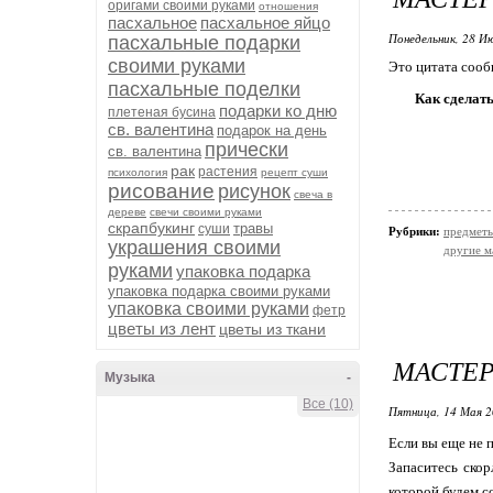
оригами своими руками
отношения
пасхальное
пасхальное яйцо
Понедельник, 28 Ию
пасхальные подарки
своими руками
Это цитата соо
пасхальные поделки
Как сделат
подарки ко дню
плетеная бусина
св. валентина
подарок на день
прически
св. валентина
рак
растения
психология
рецепт суши
рисование
рисунок
свеча в
дереве
свечи своими руками
скрапбукинг
травы
суши
Рубрики:
предметы
украшения своими
другие м
руками
упаковка подарка
упаковка подарка своими руками
упаковка своими руками
фетр
цветы из лент
цветы из ткани
МАСТЕР
Музыка
-
Все (10)
Пятница, 14 Мая 2
Если вы еще не п
Запаситесь скор
которой будем с