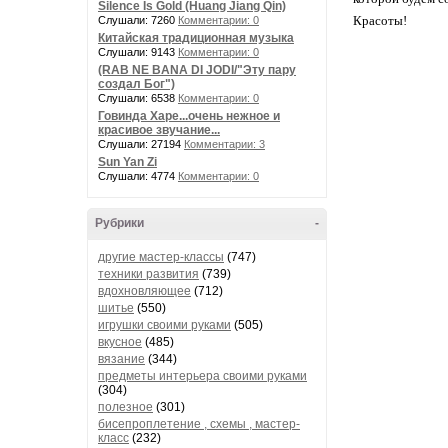
Silence Is Gold (Huang Jiang Qin)
Красоты!
Слушали: 7260
Комментарии: 0
Китайская традиционная музыка
Слушали: 9143
Комментарии: 0
(RAB NE BANA DI JODI/"Эту пару
создал Бог")
Слушали: 6538
Комментарии: 0
Говинда Харе...очень нежное и
красивое звучание...
Слушали: 27194
Комментарии: 3
Sun Yan Zi
Слушали: 4774
Комментарии: 0
Рубрики
-
другие мастер-классы
(747)
техники развития
(739)
вдохновляющее
(712)
шитье
(550)
игрушки своими руками
(505)
вкусное
(485)
вязание
(344)
предметы интерьера своими руками
(304)
полезное
(301)
бисепроплетение , схемы , мастер-
класс
(232)