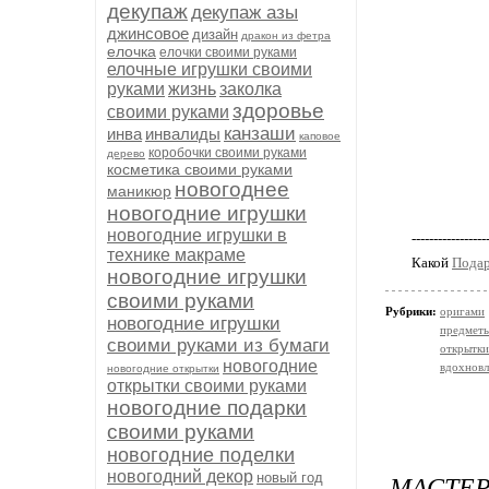
декупаж
декупаж азы
джинсовое
дизайн
дракон из фетра
елочка
елочки своими руками
елочные игрушки своими
руками
жизнь
заколка
здоровье
своими руками
канзаши
инва
инвалиды
каповое
коробочки своими руками
дерево
косметика своими руками
новогоднее
маникюр
новогодние игрушки
новогодние игрушки в
-----------------
технике макраме
Какой
Подар
новогодние игрушки
своими руками
Рубрики:
оригами
новогодние игрушки
предметы
своими руками из бумаги
открытки
новогодние
вдохнов
новогодние открытки
открытки своими руками
новогодние подарки
своими руками
новогодние поделки
новогодний декор
МАСТЕР
новый год