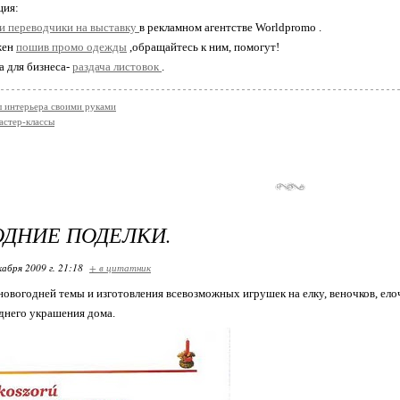
ция:
и переводчики на выставку
в рекламном агентстве Worldpromo .
жен
пошив промо одежды
,обращайтесь к ним, помогут!
а для бизнеса-
раздача листовок
.
 интерьера своими руками
астер-классы
ДНИЕ ПОДЕЛКИ.
кабря 2009 г. 21:18
+ в цитатник
овогодней темы и изготовления всевозможных игрушек на елку, веночков, ело
днего украшения дома.