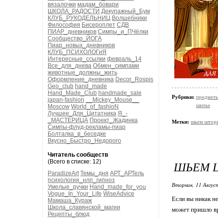
вязалочки
мадам_бовари
ШКОЛА_РАДОСТИ
Декупажный_Бум
КЛУБ_РУКОДЕЛЬНИЦ
Волшебники
Философия
Бисероплет
СДВ
ПИАР_дневников
Симпы_и_ПЧёлки
Сообщество_ЙОГА
Пиар_новых_дневников
КЛУБ_ПСИХОЛОГиЯ
Интересные_ссылки
февраль_14
Все_для_днева
Обмен_симпами
животные_должны_жить
Оформление_дневника
Decor_Rospis
Geo_club
hand_made
Hand_Made_Club
handmade_sale
Рубрики:
предметы
japan-fashion
__Mickey_Mouse__
шитье
Moscow
World_of_fashioN
Лучшее_Для_Цитатника
Я_-
_МАСТЕРИЦА
Проект_Жадинка
Метки:
шьем штор
Симпы-флуд-рекламы-пиар
Болталка_в_беседке
Вкусно_Быстро_Недорого
Читатель сообществ
(Всего в списке: 12)
ШЬЕМ 
ParadizeArt
Темы_дня
АРТ_АРТель
психология_нлп_гипноз
Вторник, 11 Авгус
Умелые_ручки
Hand_made_for_you
Vogue_In_Your_Life
WiseAdvice
Если вы никак н
Мамаша_Кураж
Школа_славянской_магии
может пришло вр
Рецепты_блюд