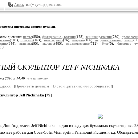
Авось
из (+ сутки) дневников
редметы интерьера своими руками
.
этом дневнике:
шитье
(550),
фильцевание , валяние
(175),
техники развития
(739),
проволочн
руками
(109),
оригами
(163),
мыловарение
(76),
макраме
(106),
игрушки своими руками
(5
зание
(344),
вышивка
(95),
вкусное
(485),
вдохновляющее
(712),
блог
(5),
бисерное чу
(0)
ЫЙ СКУЛЬПТОР JEFF NICHINAKA
ля 2010 г. 14:49
+ в цитатник
бщения
[
Прочитать целиком
+
В свой цитатник или сообщество!
]
ульптор Jeff Nichinaka [79]
ц Лос-Анджелеса Jeff Nichinaka – один из ведущих бумажных скульпторов с 2
ючает работы для Coca-Cola, Visa, Sprint, Paramount Pictures и т.д. Обладат