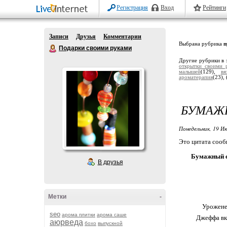
Регистрация
Вход
Рейтинги
Записи
Друзья
Комментарии
Выбрана рубрика
п
Подарки своими руками
Другие рубрики в 
открытки своими 
малышей
(129),
вя
ароматерапия
(23),
БУМАЖН
Понедельник, 19 Ию
Это цитата соо
Бумажный ск
В друзья
Метки
-
Урожене
seo
арома плитки
арома саше
Джеффа вкл
аюрведа
бохо
выпускной