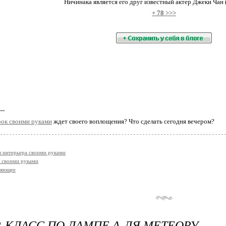
Ничинака является его друг известный актер Джеки Чан (
+ 78 >>>
---
ок своими руками
ждет своего воплощения? Что сделать сегодня вечером?
 интерьера своими руками
 своими руками
ляющее
-КЛАСС ПО ЛАМПЕ А-ЛЯ МЕТЕОРУ.