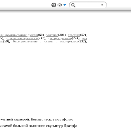
ый креатив своими руками
(60),
полезное
(301),
пластика
(52),
05),
другие мастер-классы
(747),
для рукодельниц
(224),
для
до
(59),
бисепроплетение , схемы , мастер-класс
(232),
8-летней карьерой. Коммерческое портфолио
елем самой большой коллекции скульптур Джеффа