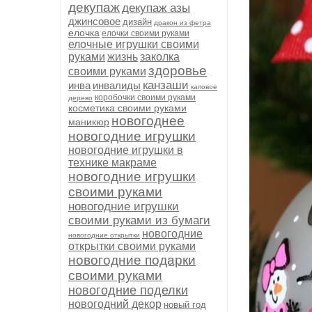
декупаж
декупаж азы
джинсовое
дизайн
дракон из фетра
елочка
елочки своими руками
елочные игрушки своими
руками
жизнь
заколка
здоровье
своими руками
канзаши
инва
инвалиды
каповое
коробочки своими руками
дерево
косметика своими руками
новогоднее
маникюр
новогодние игрушки
новогодние игрушки в
технике макраме
новогодние игрушки
своими руками
новогодние игрушки
своими руками из бумаги
новогодние
новогодние открытки
открытки своими руками
новогодние подарки
своими руками
новогодние поделки
новогодний декор
новый год