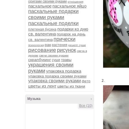
оригами своими руками
отношения
пасхальное
пасхальное яйцо
пасхальные подарки
своими руками
пасхальные поделки
подарки ко дню
плетеная бусина
св. валентина
подарок на день
прически
св. валентина
рак
растения
психология
рецепт суши
рисование
рисунок
свеча в
дереве
свечи своими руками
скрапбукинг
травы
суши
украшения своими
руками
упаковка подарка
упаковка подарка своими руками
упаковка своими руками
2.
фетр
цветы из лент
цветы из ткани
Музыка
-
Все (10)