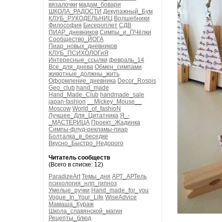
вязалочки
мадам_бовари
ШКОЛА_РАДОСТИ
Декупажный_Бум
КЛУБ_РУКОДЕЛЬНИЦ
Волшебники
Философия
Бисероплет
СДВ
ПИАР_дневников
Симпы_и_ПЧёлки
Сообщество_ЙОГА
Пиар_новых_дневников
КЛУБ_ПСИХОЛОГиЯ
Интересные_ссылки
февраль_14
Все_для_днева
Обмен_симпами
животные_должны_жить
Оформление_дневника
Decor_Rospis
Geo_club
hand_made
Hand_Made_Club
handmade_sale
japan-fashion
__Mickey_Mouse__
Moscow
World_of_fashioN
Лучшее_Для_Цитатника
Я_-
_МАСТЕРИЦА
Проект_Жадинка
Симпы-флуд-рекламы-пиар
Болталка_в_беседке
Вкусно_Быстро_Недорого
Читатель сообществ
(Всего в списке: 12)
ParadizeArt
Темы_дня
АРТ_АРТель
психология_нлп_гипноз
Умелые_ручки
Hand_made_for_you
Vogue_In_Your_Life
WiseAdvice
Мамаша_Кураж
Школа_славянской_магии
Рецепты_блюд