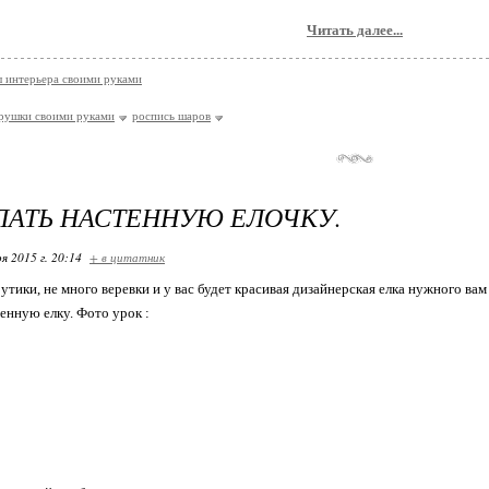
Читать далее...
 интерьера своими руками
рушки своими руками
роспись шаров
ЛАТЬ НАСТЕННУЮ ЕЛОЧКУ.
я 2015 г. 20:14
+ в цитатник
утики, не много веревки и у вас будет красивая дизайнерская елка нужного вам
тенную елку. Фото урок :