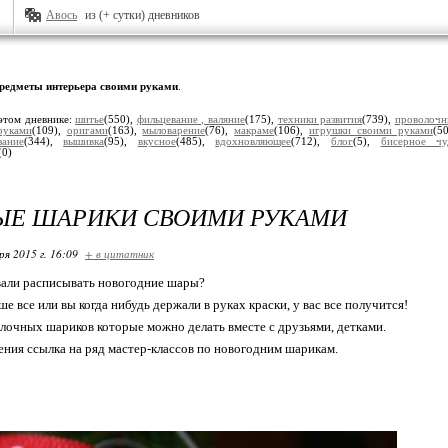
Авось
из (+ сутки) дневников
редметы интерьера своими руками
.
этом дневнике:
шитье
(550),
фильцевание , валяние
(175),
техники развития
(739),
проволочн
руками
(109),
оригами
(163),
мыловарение
(76),
макраме
(106),
игрушки своими руками
(5
зание
(344),
вышивка
(95),
вкусное
(485),
вдохновляющее
(712),
блог
(5),
бисерное чу
(0)
ЫЕ ШАРИКИ СВОИМИ РУКАМИ
ря 2015 г. 16:09
+ в цитатник
вали расписывать новогодние шары?
е все или вы когда нибудь держали в руках краски, у вас все получится!
лочных шариков которые можно делать вместе с друзьями, детками.
ения ссылка на ряд мастер-классов по новогодним шарикам.