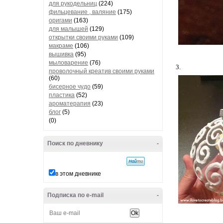
для рукодельниц
(224)
фильцевание , валяние
(175)
оригами
(163)
для малышей
(129)
открытки своими руками
(109)
макраме
(106)
вышивка
(95)
мыловарение
(76)
3.
проволочный креатив своими руками
(60)
бисерное чудо
(59)
пластика
(52)
ароматерапия
(23)
блог
(5)
(0)
Поиск по дневнику
-
в этом дневнике
Подписка по e-mail
-