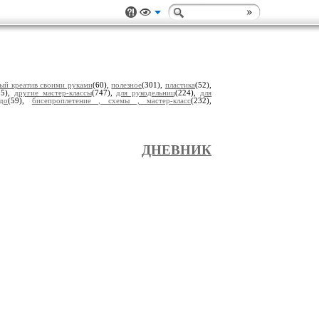
ый креатив своими руками
(60),
полезное
(301),
пластика
(52),
05),
другие мастер-классы
(747),
для рукодельниц
(224),
для
до
(59),
бисепроплетение , схемы , мастер-класс
(232),
ДНЕВНИК