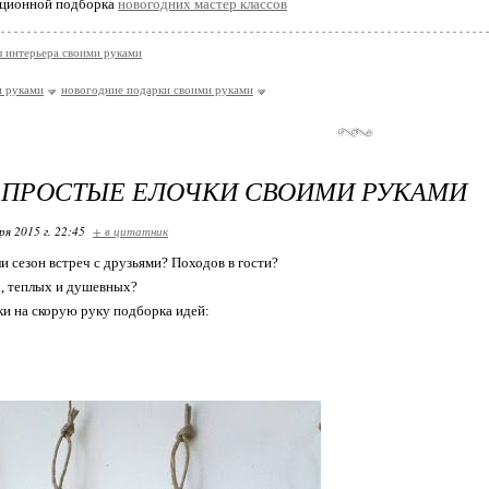
иционной подборка
новогодних мастер классов
 интерьера своими руками
и руками
новогодние подарки своими руками
 ПРОСТЫЕ ЕЛОЧКИ СВОИМИ РУКАМИ
ря 2015 г. 22:45
+ в цитатник
и сезон встреч с друзьями? Походов в гости?
, теплых и душевных?
и на скорую руку подборка идей: