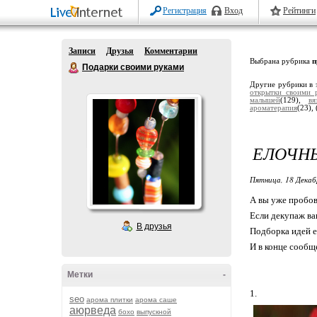
Регистрация
Вход
Рейтинги
Записи
Друзья
Комментарии
Выбрана рубрика
п
Подарки своими руками
Другие рубрики в 
открытки своими 
малышей
(129),
вя
ароматерапия
(23),
ЕЛОЧН
Пятница, 18 Декаб
А вы уже пробо
Если декупаж ваш
В друзья
Подборка идей е
И в конце сообщ
Метки
-
1.
seo
арома плитки
арома саше
аюрведа
бохо
выпускной