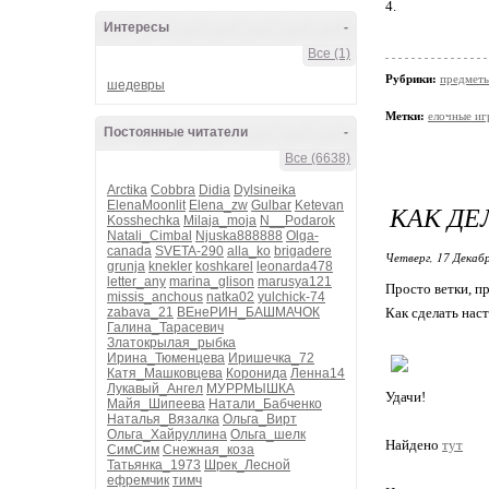
4.
Интересы
-
Все (1)
Рубрики:
предметы
шедевры
Метки:
елочные иг
Постоянные читатели
-
Все (6638)
Arctika
Cobbra
Didia
Dylsineika
ElenaMoonlit
Elena_zw
Gulbar
Ketevan
КАК ДЕ
Kosshechka
Milaja_moja
N__Podarok
Natali_Cimbal
Njuska888888
Olga-
canada
SVETA-290
alla_ko
brigadere
Четверг, 17 Декабр
grunja
knekler
koshkarel
leonarda478
letter_any
marina_glison
marusya121
Просто ветки, пр
missis_anchous
natka02
yulchick-74
zabava_21
ВЕнеРИН_БАШМАЧОК
Как сделать нас
Галина_Тарасевич
Златокрылая_рыбка
Ирина_Тюменцева
Иришечка_72
Катя_Машковцева
Коронида
Ленна14
Лукавый_Ангел
МУРРМЫШКА
Удачи!
Майя_Шипеева
Натали_Бабченко
Наталья_Вязалка
Ольга_Вирт
Ольга_Хайруллина
Ольга_шелк
Найдено
тут
СимСим
Снежная_коза
Татьянка_1973
Шрек_Лесной
ефремчик
тимч