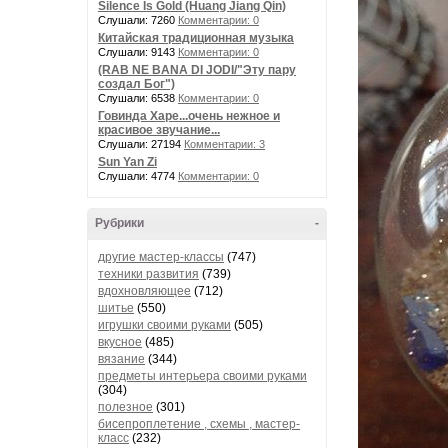
Silence Is Gold (Huang Jiang Qin)
Слушали: 7260
Комментарии: 0
Китайская традиционная музыка
Слушали: 9143
Комментарии: 0
(RAB NE BANA DI JODI/"Эту пару
создал Бог")
Слушали: 6538
Комментарии: 0
Говинда Харе...очень нежное и
красивое звучание...
Слушали: 27194
Комментарии: 3
Sun Yan Zi
Слушали: 4774
Комментарии: 0
Рубрики
-
другие мастер-классы
(747)
техники развития
(739)
вдохновляющее
(712)
шитье
(550)
игрушки своими руками
(505)
вкусное
(485)
вязание
(344)
предметы интерьера своими руками
(304)
полезное
(301)
бисепроплетение , схемы , мастер-
класс
(232)