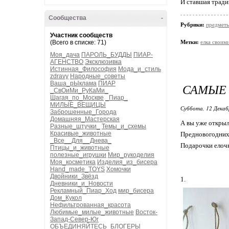
И ставшая трад
Сообщества
-
Рубрики:
предметы
Участник сообществ
(Всего в списке: 71)
Метки:
елка своим
Моя_дача
ПАРОЛЬ_БУДДЫ
ПИАР-
АГЕНСТВО
Эксклюзивка
Истинная_Философия
Мода_и_стиль
zdravy
Народные_советы
Ваша_рЫклама
ПИАР
САМЫЕ
_СвОиМи_РуКаМи_
Шагая_по_Москве
_Пиар_
МИЛЫЕ_ВЕЩИЦЫ
Суббота, 12 Декаб
Заброшенные_Города
Домашняя_Мастерская
А вы уже открыл
Разные_штучки_
Темы_и_схемы
Красивые_животные
Предновогодних
_Все__Для__Днева_
Подарочки елочк
Птицы_и_животные
полезные_игрушки
Мир_рукоделия
Моя_косметика
Изделия_из_бисера
Hand_made_TOYS
Хомочки
Двойники_Звёзд
1.
Дневники_и_Новости
Рекламный_Пиар_Ход
мир_бисера
Дом_Кукол
Нефильтрованная_красота
Любимые_милые_животные
Восток-
Запад-Север-Юг
ОБЪЕДИНЯЙТЕСЬ_БЛОГЕРЫ