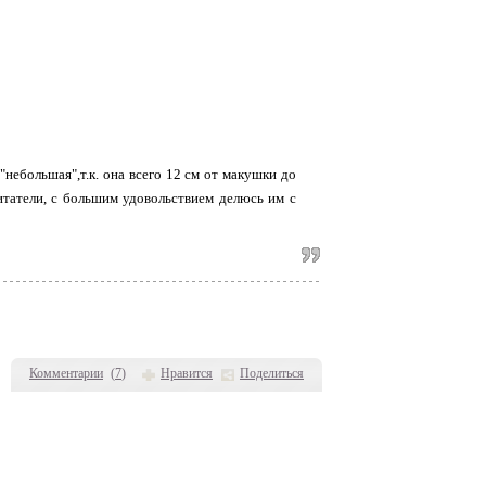
"небольшая",т.к. она всего 12 см от макушки до
читатели, с большим удовольствием делюсь им с
Комментарии
(
7
)
Нравится
Поделиться