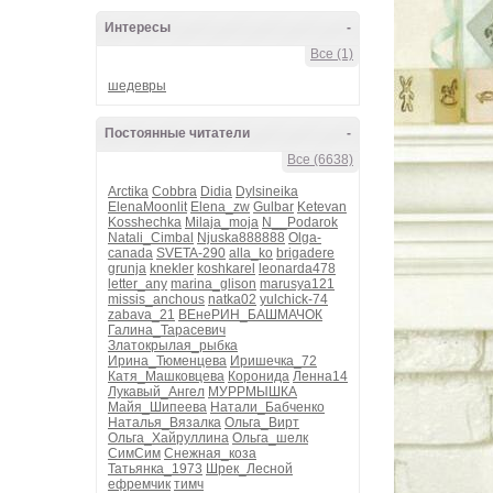
Интересы
-
Все (1)
шедевры
Постоянные читатели
-
Все (6638)
Arctika
Cobbra
Didia
Dylsineika
ElenaMoonlit
Elena_zw
Gulbar
Ketevan
Kosshechka
Milaja_moja
N__Podarok
Natali_Cimbal
Njuska888888
Olga-
canada
SVETA-290
alla_ko
brigadere
grunja
knekler
koshkarel
leonarda478
letter_any
marina_glison
marusya121
missis_anchous
natka02
yulchick-74
zabava_21
ВЕнеРИН_БАШМАЧОК
Галина_Тарасевич
Златокрылая_рыбка
Ирина_Тюменцева
Иришечка_72
Катя_Машковцева
Коронида
Ленна14
Лукавый_Ангел
МУРРМЫШКА
Майя_Шипеева
Натали_Бабченко
Наталья_Вязалка
Ольга_Вирт
Ольга_Хайруллина
Ольга_шелк
СимСим
Снежная_коза
Татьянка_1973
Шрек_Лесной
ефремчик
тимч