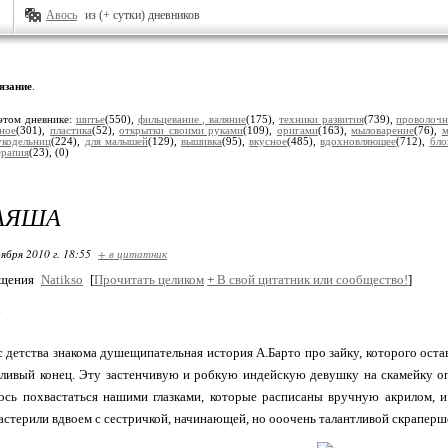
Авось
из (+ сутки) дневников
язание
.
этом дневнике:
шитье
(550),
фильцевание , валяние
(175),
техники развития
(739),
проволочн
зное
(301),
пластика
(52),
открытки своими руками
(109),
оригами
(163),
мыловарение
(76),
м
укодельниц
(224),
для малышей
(129),
вышивка
(95),
вкусное
(485),
вдохновляющее
(712),
бло
ерапия
(23),
(0)
 АЯША
ября 2010 г. 18:55
+ в цитатник
бщения
Natikso
[
Прочитать целиком
+
В свой цитатник или сообщество!
]
а
детства знакома душещипательная история А.Барто про зайку, которого ост
тливый конец. Эту застенчивую и робкую индейскую девушку на скамейку о
ось похвастаться нашими глазками, которые расписаны вручную акрилом, 
астерили вдвоем с сестричкой, начинающей, но ооочень талантливой скрапер