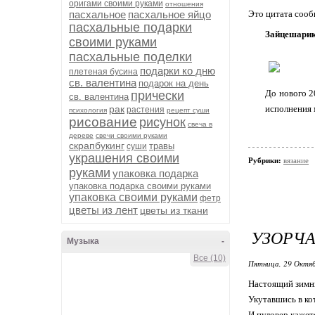
оригами своими руками
отношения
пасхальное
пасхальное яйцо
Это цитата соо
пасхальные подарки
Зайцешарик
своими руками
пасхальные поделки
подарки ко дню
плетеная бусина
св. валентина
подарок на день
До нового 2
прически
св. валентина
рак
исполнения 
растения
психология
рецепт суши
рисование
рисунок
свеча в
дереве
свечи своими руками
скрапбукинг
травы
суши
украшения своими
Рубрики:
вязание
руками
упаковка подарка
упаковка подарка своими руками
упаковка своими руками
фетр
цветы из лент
цветы из ткани
УЗОРЧА
Музыка
-
Все (10)
Пятница, 29 Октяб
Настоящий зимн
Укутавшись в ко
И пуловер кажет