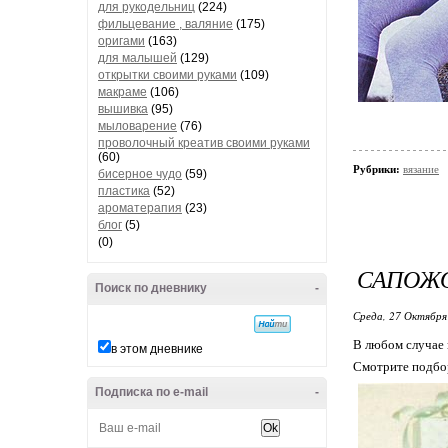
для рукодельниц
(224)
фильцевание , валяние
(175)
оригами
(163)
для малышей
(129)
открытки своими руками
(109)
макраме
(106)
вышивка
(95)
мыловарение
(76)
проволочный креатив своими руками
(60)
Рубрики:
вязание
бисерное чудо
(59)
пластика
(52)
ароматерапия
(23)
блог
(5)
(0)
САПОЖО
Поиск по дневнику
-
Среда, 27 Октября
В любом случае 
в этом дневнике
Смотрите подбор
Подписка по e-mail
-