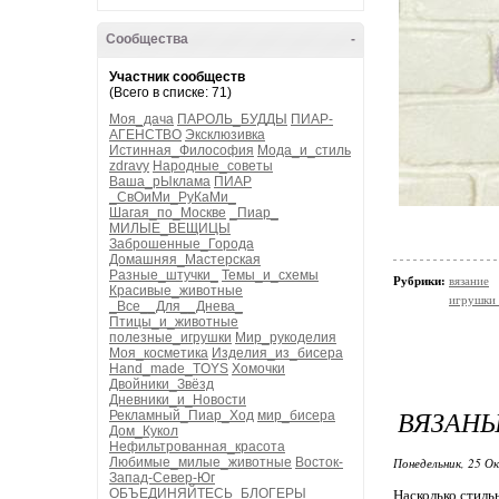
Сообщества
-
Участник сообществ
(Всего в списке: 71)
Моя_дача
ПАРОЛЬ_БУДДЫ
ПИАР-
АГЕНСТВО
Эксклюзивка
Истинная_Философия
Мода_и_стиль
zdravy
Народные_советы
Ваша_рЫклама
ПИАР
_СвОиМи_РуКаМи_
Шагая_по_Москве
_Пиар_
МИЛЫЕ_ВЕЩИЦЫ
Заброшенные_Города
Домашняя_Мастерская
Разные_штучки_
Темы_и_схемы
Рубрики:
вязание
Красивые_животные
игрушки 
_Все__Для__Днева_
Птицы_и_животные
полезные_игрушки
Мир_рукоделия
Моя_косметика
Изделия_из_бисера
Hand_made_TOYS
Хомочки
Двойники_Звёзд
Дневники_и_Новости
ВЯЗАНЫ
Рекламный_Пиар_Ход
мир_бисера
Дом_Кукол
Нефильтрованная_красота
Любимые_милые_животные
Восток-
Понедельник, 25 О
Запад-Север-Юг
ОБЪЕДИНЯЙТЕСЬ_БЛОГЕРЫ
Насколько стиль