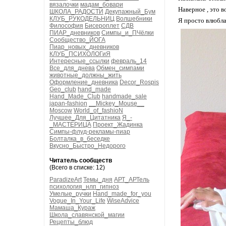
вязалочки
мадам_бовари
Наверное , это 
ШКОЛА_РАДОСТИ
Декупажный_Бум
КЛУБ_РУКОДЕЛЬНИЦ
Волшебники
Я просто влюбл
Философия
Бисероплет
СДВ
ПИАР_дневников
Симпы_и_ПЧёлки
Сообщество_ЙОГА
Пиар_новых_дневников
КЛУБ_ПСИХОЛОГиЯ
Интересные_ссылки
февраль_14
Все_для_днева
Обмен_симпами
животные_должны_жить
Оформление_дневника
Decor_Rospis
Geo_club
hand_made
Hand_Made_Club
handmade_sale
japan-fashion
__Mickey_Mouse__
Moscow
World_of_fashioN
Лучшее_Для_Цитатника
Я_-
_МАСТЕРИЦА
Проект_Жадинка
Симпы-флуд-рекламы-пиар
Болталка_в_беседке
Вкусно_Быстро_Недорого
Читатель сообществ
(Всего в списке: 12)
ParadizeArt
Темы_дня
АРТ_АРТель
психология_нлп_гипноз
Умелые_ручки
Hand_made_for_you
Vogue_In_Your_Life
WiseAdvice
Мамаша_Кураж
Школа_славянской_магии
Рецепты_блюд