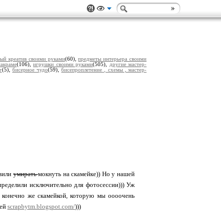
ый креатив своими руками
(60),
предметы интерьера своими
акраме
(106),
игрушки своими руками
(505),
другие мастер-
г
(5),
бисерное чудо
(59),
бисепроплетение , схемы , мастер-
авили
умирать
мокнуть на скамейке)) Но у нашей
пределили исключительно для фотосессии))) Уж
и конечно же скамейкой, которую мы оооочень
шей
scrapbytm.blogspot.com/
)))