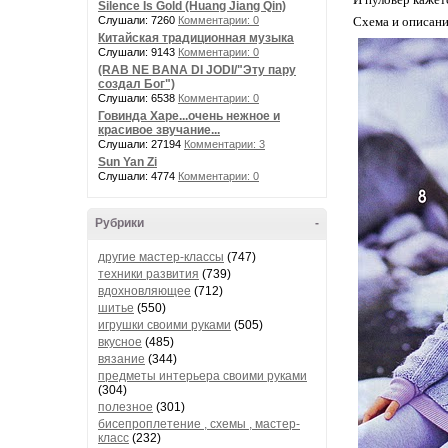
Silence Is Gold (Huang Jiang Qin)
Слушали: 7260
Комментарии: 0
Схема и описани
Китайская традиционная музыка
Слушали: 9143
Комментарии: 0
(RAB NE BANA DI JODI/"Эту пару
создал Бог")
Слушали: 6538
Комментарии: 0
Говинда Харе...очень нежное и
красивое звучание...
Слушали: 27194
Комментарии: 3
Sun Yan Zi
Слушали: 4774
Комментарии: 0
Рубрики
-
другие мастер-классы
(747)
техники развития
(739)
вдохновляющее
(712)
шитье
(550)
игрушки своими руками
(505)
вкусное
(485)
вязание
(344)
предметы интерьера своими руками
(304)
полезное
(301)
бисепроплетение , схемы , мастер-
класс
(232)