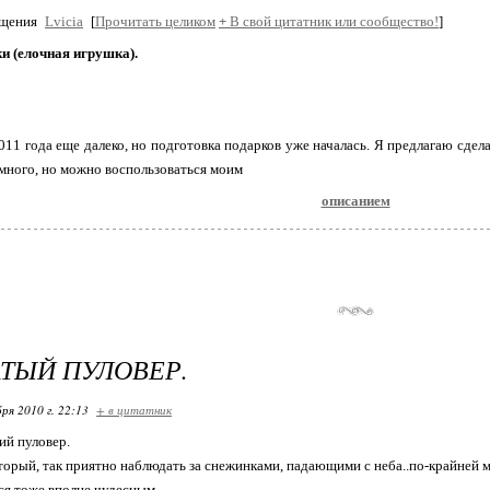
бщения
Lvicia
[
Прочитать целиком
+
В свой цитатник или сообщество!
]
и (елочная игрушка).
011 года еще далеко, но подготовка подарков уже началась. Я предлагаю сдел
много, но можно воспользоваться моим
описанием
ТЫЙ ПУЛОВЕР.
ря 2010 г. 22:13
+ в цитатник
ий пуловер.
торый, так приятно наблюдать за снежинками, падающими с неба..по-крайней м
ся тоже вполне чудесным.