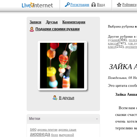
Регистрация
Вход
Рейтинги
Записи
Друзья
Комментарии
Выбрана рубрика
в
Подарки своими руками
Другие рубрики в 
руками
(304),
поле
классы
(747),
для р
класс
(232),
аромат
ЗАЙКА
Понедельник, 08 Но
Это цитата соо
Зайка Аяш
В друзья
Всем нам с 
сказки счас
Метки
-
очень хотел
терпеливо м
seo
арома плитки
арома саше
аюрведа
бохо
выпускной