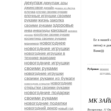
декупаж
декупаж азы
джинсовое
дизайн
дракон из фетра
елочка
елочки своими руками
елочные игрушки своими
руками
жизнь
заколка
здоровье
своими руками
канзаши
инва
инвалиды
каповое
коробочки своими руками
дерево
косметика своими руками
Ее в нашей 
новогоднее
маникюр
пяток) и да
новогодние игрушки
Вами)))
новогодние игрушки в
технике макраме
новогодние игрушки
своими руками
Рубрики:
вязание
новогодние игрушки
игрушки 
своими руками из бумаги
новогодние
новогодние открытки
открытки своими руками
новогодние подарки
своими руками
МК ЗАЙ
новогодние поделки
новогодний декор
новый год
Воскресенье, 31 Ок