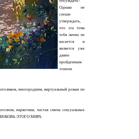
обсуждать?
Однако не
спеши
утверждать,
что эта тема
тебя лично не
касается и
является уже
давно
пройденным
этапом.
оголиком, иногородним, виртуальный роман по
олизм, наркотики, частая смена сексуальных
ТЬ ЛЮБОВЬ ЭТОГО МИРА.