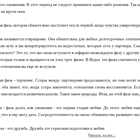
ого опьянения. В этот период не следует принимать какие-либо решения. Так ка
 на круги своя.
я фаза, которая обязательно наступает после первой, когда чувства умиротвор
аза называется отвращение. Она обязательна для любых долгосрочных отноше
али лупу и вы концентрируетесь на недостатках, которые есть у партнера. Са
 плохого? Это то, что вы снова вступаете в зефирно-шоколадную фазу с другим
которые только и вращаются на этих трех фазах. В Ведах эти фазы считаются 
 отношения вы еще не вступали.
я фаза - терпение. Ссоры между партнерами продолжаются, но они носят н
к оба знают, что, когда ссора закончится, отношения снова восстановятся. Е
 нам воздается развитием разума. Таков закон природы. Итак, на этой фазе нам 
за - фаза долга, или уважения - это первая стадия любви. До этого любви ещ
, что я ему могу дать. Сосредоточенность на своих обязанностях развивает нас
за - это дружба. Дружба это серьезная подготовка к любви.
Читать далее...