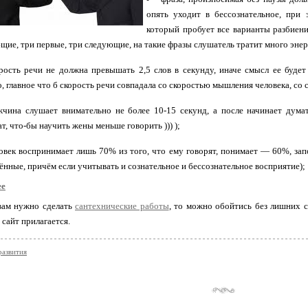
опять уходит в бессознательное, при
который пробует все варианты разбиени
щие, три первые, три следующие, на такие фразы слушатель тратит много энер
рость речи не должна превышать 2,5 слов в секунду, иначе смысл ее будет
, главное что б скорость речи совпадала со скоростью мышления человека, со 
чина слушает внимательно не более 10-15 секунд, а после начинает дума
т, что-бы научить жены меньше говорить ))) );
овек воспринимает лишь 70% из того, что ему говорят, понимает — 60%, з
ённые, причём если учитывать и сознательное и бессознательное восприятие);
ее
вам нужно сделать
сантехнические работы
, то можно обойтись без лишних с
сайт прилагается.
развития