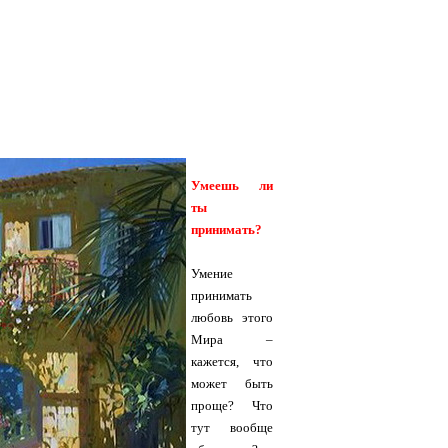
Умеешь ли
ты
принимать?
Умение
принимать
любовь этого
Мира –
кажется, что
может быть
проще? Что
тут вообще