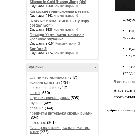
Silence Is Gold (Huang Jiang Qin)
Слушали: 7260
Комментарии: 0
Китайская традиционная музыка
Слушали: 9143
Комментарии: 0
следую
(RAB NE BANA DI JODI/"Эту пару
создал Бог")
Слушали: 6538
Комментарии: 0
ско
Говинда Харе...очень нежное и
хорошо
красивое звучание...
Слушали: 27194
Комментарии: 3
муж
Sun Yan Zi
Слушали: 4774
Комментарии: 0
постула
чел
Рубрики
-
усредн
другие мастер-классы
(747)
Читать дал
техники развития
(739)
вдохновляющее
(712)
А вот если 
шитье
(550)
профильный 
игрушки своими руками
(505)
вкусное
(485)
вязание
(344)
Рубрики:
техники 
предметы интерьера своими руками
(304)
полезное
(301)
бисепроплетение , схемы , мастер-
класс
(232)