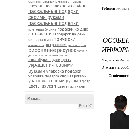
оригами своими руками
отношения
пасхальное
пасхальное яйцо
Рубрики:
техники 
пасхальные подарки
своими руками
пасхальные поделки
подарки ко дню
плетеная бусина
св. валентина
подарок на день
ОСОБ
прически
св. валентина
рак
растения
психология
рецепт суши
ИНФОРМ
рисование
рисунок
свеча в
дереве
свечи своими руками
скрапбукинг
травы
Вторник, 10 Апрел
суши
украшения своими
Это цитата соо
руками
упаковка подарка
Особенност
упаковка подарка своими руками
упаковка своими руками
фетр
цветы из лент
цветы из ткани
Музыка
-
Все (10)