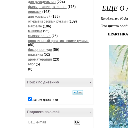
для рукодельниц
(224)
ЕЩЕ О 
фильцевание , валяние
(175)
оригами
(163)
для малышей
(129)
Понедельник, 09 Ап
открытки своими руками
(109)
Это цитата соо
макраме
(106)
вышивка
(95)
ПРАКТИКА:
мыловарение
(76)
проволочный креатив своими руками
(60)
бисерное чудо
(59)
пластика
(52)
ароматерапия
(23)
блог
(5)
(0)
Поиск по дневнику
-
в этом дневнике
Подписка по e-mail
-