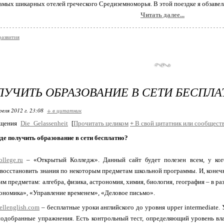
самых шикарных отелей греческого Средиземноморья. В этой поездке я обзаве
Читать далее...
развития
ЛУЧИТЬ ОБРАЗОВАНИЕ В СЕТИ БЕСПЛА
реля 2012 г. 23:08
+ в цитатник
бщения
Die_Gelassenheit
[
Прочитать целиком
+
В свой цитатник или сообщест
де получить образование в сети бесплатно?
ollege.ru
– «Открытый Колледж». Данный сайт будет полезен всем, у ког
восстановить знания по некоторым предметам школьной программы. И, конечн
м предметам: алгебра, физика, астрономия, химия, биология, география – в ра
кономика», «Управление временем», «Деловое письмо».
ellenglish.com
– бесплатные уроки английского до уровня upper intermediate.
одобранные упражнения. Есть контрольный тест, определяющий уровень вла