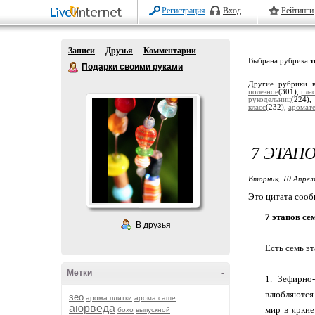
Регистрация
Вход
Рейтинги
Записи
Друзья
Комментарии
Выбрана рубрика
т
Подарки своими руками
Другие рубрики 
полезное
(301),
пла
рукодельниц
(224)
класс
(232),
аромат
7 ЭТАП
Вторник, 10 Апрел
Это цитата соо
7 этапов се
В друзья
Есть семь э
Метки
-
1. Зефирно
влюбляются 
seo
арома плитки
арома саше
аюрведа
мир в яркие
бохо
выпускной