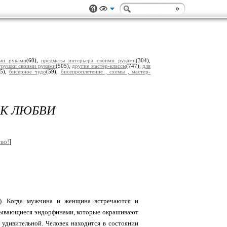
ми руками
(60),
предметы интерьера своими руками
(304),
грушки своими руками
(505),
другие мастер-классы
(747),
для
(5),
бисерное чудо
(59),
бисепроплетение , схемы , мастер-
 К ЛЮБВИ
во!
]
в). Когда мужчина и женщина встречаются и
азывающиеся эндорфинами, которые окрашивают
 удивительной. Человек находится в состоянии