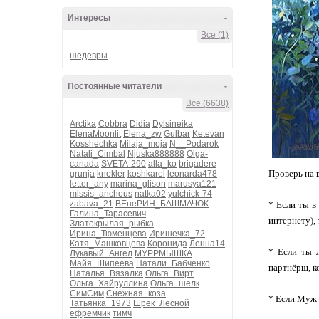
Интересы
-
Все (1)
шедевры
Постоянные читатели
-
Все (6638)
Arctika
Cobbra
Didia
Dylsineika
ElenaMoonlit
Elena_zw
Gulbar
Ketevan
Kosshechka
Milaja_moja
N__Podarok
Natali_Cimbal
Njuska888888
Olga-
canada
SVETA-290
alla_ko
brigadere
Проверь на 
grunja
knekler
koshkarel
leonarda478
letter_any
marina_glison
marusya121
missis_anchous
natka02
yulchick-74
zabava_21
ВЕнеРИН_БАШМАЧОК
* Если ты в
Галина_Тарасевич
интернету
Златокрылая_рыбка
Ирина_Тюменцева
Иришечка_72
Катя_Машковцева
Коронида
Ленна14
* Если ты 
Лукавый_Ангел
МУРРМЫШКА
Майя_Шипеева
Натали_Бабченко
партнёрш, 
Наталья_Вязалка
Ольга_Вирт
Ольга_Хайруллина
Ольга_шелк
СимСим
Снежная_коза
* Если Муж
Татьянка_1973
Шрек_Лесной
ефремчик
тимч