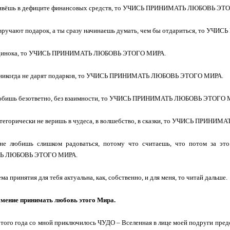
живёшь в дефиците финансовых средств, то УЧИСЬ ПРИНИМАТЬ ЛЮБОВЬ ЭТ
е вручают подарок, а ты сразу начинаешь думать, чем бы отдариться, то
одинока, то УЧИСЬ ПРИНИМАТЬ ЛЮБОВЬ ЭТОГО МИРА.
е никогда не дарят подарков, то УЧИСЬ ПРИНИМАТЬ ЛЮБОВЬ ЭТОГО МИРА.
любишь безответно, без взаимности, то УЧИСЬ ПРИНИМАТЬ ЛЮБОВЬ ЭТОГО 
атегорически не веришь в чудеса, в волшебство, в сказки, то УЧИСЬ ПРИ
не любишь слишком радоваться, потому что считаешь, что потом за это
Ь ЛЮБОВЬ ЭТОГО МИРА.
ема принятия для тебя актуальна, как, собственно, и для меня, то читай дальше.
умение принимать любовь этого Мира.
этого года со мной приключилось ЧУДО – Вселенная в лице моей подруги пре