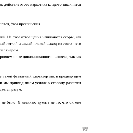
к действие этого наркотика когда-то закончится
яются, фаза пресыщения.
ний. На фазе отвращения начинаются ссоры, как
мый легкий и самый плохой выход из этого - это
 партнером.
уровнем ниже цивилизованного человека, так как
е такой фатальный характер как в предыдущем
сли мы прикладываем усилия в сторону развития
дается разум.
е не было. Я начинаю думать не то, что он мне
.