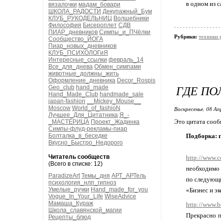
в одном из 
вязалочки
мадам_бовари
ШКОЛА_РАДОСТИ
Декупажный_Бум
КЛУБ_РУКОДЕЛЬНИЦ
Волшебники
Философия
Бисероплет
СДВ
ПИАР_дневников
Симпы_и_ПЧёлки
Рубрики:
техники 
Сообщество_ЙОГА
Пиар_новых_дневников
КЛУБ_ПСИХОЛОГиЯ
Интересные_ссылки
февраль_14
Все_для_днева
Обмен_симпами
животные_должны_жить
Оформление_дневника
Decor_Rospis
ГДЕ ПО
Geo_club
hand_made
Hand_Made_Club
handmade_sale
japan-fashion
__Mickey_Mouse__
Moscow
World_of_fashioN
Воскресенье, 08 Ап
Лучшее_Для_Цитатника
Я_-
Это цитата соо
_МАСТЕРИЦА
Проект_Жадинка
Симпы-флуд-рекламы-пиар
Болталка_в_беседке
Подборка: г
Вкусно_Быстро_Недорого
Читатель сообществ
http://www.c
(Всего в списке: 12)
необходимо 
ParadizeArt
Темы_дня
АРТ_АРТель
по следующи
психология_нлп_гипноз
Умелые_ручки
Hand_made_for_you
«Бизнес и э
Vogue_In_Your_Life
WiseAdvice
Мамаша_Кураж
http://www.b
Школа_славянской_магии
Прекрасно п
Рецепты_блюд