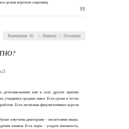
лась целым ворохом сокровищ.
Комментарии
(
0
)
Нравится
Поделиться
ТНО?
во!
]
о дети-школьники или в силу других причин
о, учащимся средних школ. Есть уроки и тесты
зработке. Есть несколько факультативных курсов
 Уроки озвучены дикторами – носителями языка.
дения языком. Есть игры – угадать внешность,