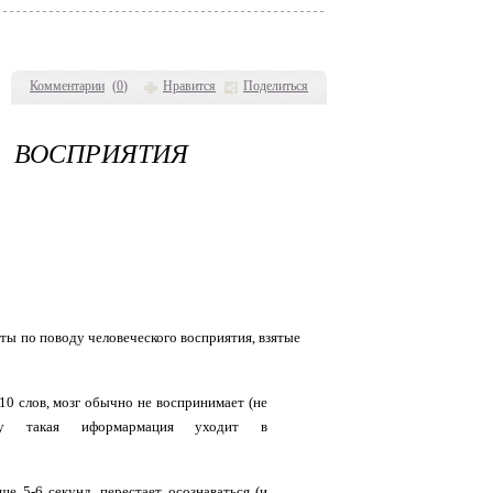
Комментарии
(
0
)
Нравится
Поделиться
ОСПРИЯТИЯ
ы по поводу человеческого восприятия, взятые
10 слов, мозг обычно не воспринимает (не
тому такая иформармация уходит в
ше 5-6 секунд, перестает осознаваться (и