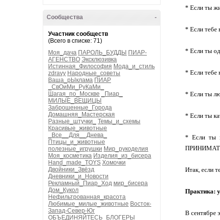
* Если ты 
Сообщества
-
* Если теб
Участник сообществ
(Всего в списке: 71)
* Если ты 
Моя_дача
ПАРОЛЬ_БУДДЫ
ПИАР-
АГЕНСТВО
Эксклюзивка
Истинная_Философия
Мода_и_стиль
* Если теб
zdravy
Народные_советы
Ваша_рЫклама
ПИАР
_СвОиМи_РуКаМи_
Шагая_по_Москве
_Пиар_
* Если ты 
МИЛЫЕ_ВЕЩИЦЫ
Заброшенные_Города
Домашняя_Мастерская
* Если ты к
Разные_штучки_
Темы_и_схемы
Красивые_животные
_Все__Для__Днева_
* Если ты 
Птицы_и_животные
ПРИНИМАТ
полезные_игрушки
Мир_рукоделия
Моя_косметика
Изделия_из_бисера
Hand_made_TOYS
Хомочки
Двойники_Звёзд
Итак, если т
Дневники_и_Новости
Рекламный_Пиар_Ход
мир_бисера
Дом_Кукол
Практика: 
Нефильтрованная_красота
Любимые_милые_животные
Восток-
Запад-Север-Юг
В сентябре 
ОБЪЕДИНЯЙТЕСЬ_БЛОГЕРЫ