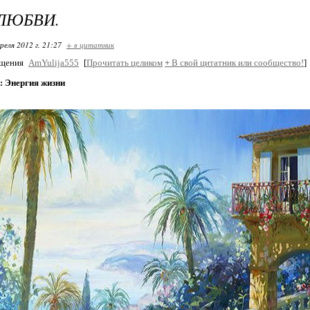
ЛЮБВИ.
реля 2012 г. 21:27
+ в цитатник
бщения
AmYulija555
[
Прочитать целиком
+
В свой цитатник или сообщество!
]
 Энергия жизни