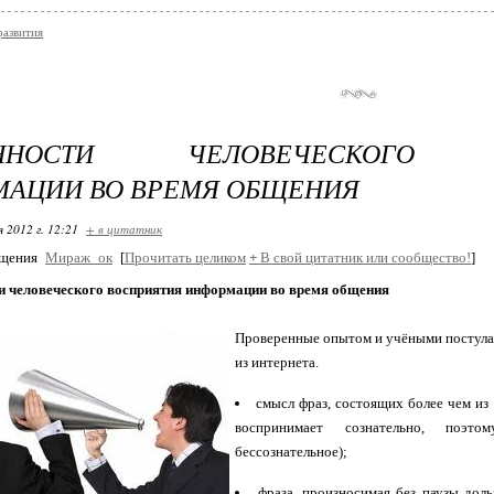
развития
ЕННОСТИ ЧЕЛОВЕЧЕСКОГО В
АЦИИ ВО ВРЕМЯ ОБЩЕНИЯ
я 2012 г. 12:21
+ в цитатник
бщения
Мираж_ок
[
Прочитать целиком
+
В свой цитатник или сообщество!
]
и человеческого восприятия информации во время общения
Проверенные опытом и учёными постулат
из интернета.
смысл фраз, состоящих более чем из 
воспринимает сознательно, поэ
бессознательное);
фраза, произносимая без паузы доль