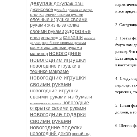
декупаж
декупаж азы
наркотическ
джинсовое
дизайн
дракон из фетра
и все придет
елочка
елочки своими руками
елочные игрушки своими
руками
жизнь
заколка
2. Следующа
здоровье
своими руками
канзаши
инва
инвалиды
3. Третья ф
каповое
коробочки своими руками
дерево
будто вам д
косметика своими руками
развод. Что
новогоднее
маникюр
Есть люди, 
новогодние игрушки
в настоящие
новогодние игрушки в
технике макраме
новогодние игрушки
4. Следующа
своими руками
периоде, та
новогодние игрушки
терпения, то
своими руками из бумаги
новогодние
новогодние открытки
5. Пятая фа
открытки своими руками
должен, а то
новогодние подарки
своими руками
6. Шестая фа
новогодние поделки
новогодний декор
новый год