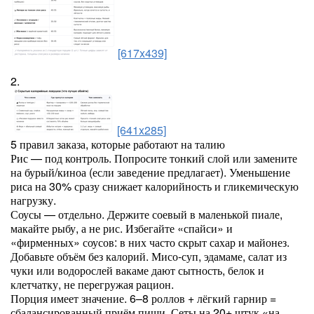
[617x439]
2.
[641x285]
5 правил заказа, которые работают на талию
Рис — под контроль. Попросите тонкий слой или замените
на бурый/киноа (если заведение предлагает). Уменьшение
риса на 30% сразу снижает калорийность и гликемическую
нагрузку.
Соусы — отдельно. Держите соевый в маленькой пиале,
макайте рыбу, а не рис. Избегайте «спайси» и
«фирменных» соусов: в них часто скрыт сахар и майонез.
Добавьте объём без калорий. Мисо-суп, эдамаме, салат из
чуки или водорослей вакаме дают сытность, белок и
клетчатку, не перегружая рацион.
Порция имеет значение. 6–8 роллов + лёгкий гарнир =
сбалансированный приём пищи. Сеты на 20+ штук «на