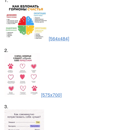
1.
[564x484]
2.
[575x700]
3.