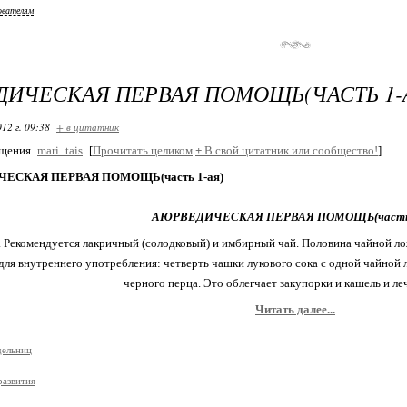
ователям
ИЧЕСКАЯ ПЕРВАЯ ПОМОЩЬ(ЧАСТЬ 1-
12 г. 09:38
+ в цитатник
бщения
mari_tais
[
Прочитать целиком
+
В свой цитатник или сообщество!
]
ЕСКАЯ ПЕРВАЯ ПОМОЩЬ(часть 1-ая)
АЮРВЕДИЧЕСКАЯ ПЕРВАЯ ПОМОЩЬ(часть 
. Рекомендуется лакричный (солодковый) и имбирный чай. Половина чайной л
для внутреннего употребления: четверть чашки лукового сока с одной чайной
черного перца. Это облегчает закупорки и кашель и л
Читать далее...
дельниц
развития