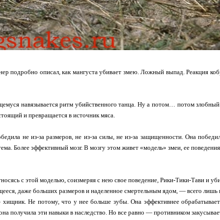
ер подробно описал, как мангуста убивает змею. Ложный выпад. Реакция коб
муся навязывается ритм убийственного танца. Ну а потом… потом злобный 
стоящий и превращается в источник мяса.
бедила не из-за размеров, не из-за силы, не из-за защищенности. Она победи
тема. Более эффективный мозг. В мозгу этом живет «модель» змеи, ее поведения
носясь с этой моделью, соизмеряя с нею свое поведение, Рики-Тики-Тави и уби
еся, даже больших размеров и наделенное смертельным ядом, — всего лишь
хищник. Не потому, что у нее больше зубы. Она эффективнее обрабатывает
 она получила эти навыки в наследство. Но все равно — противником закусывает