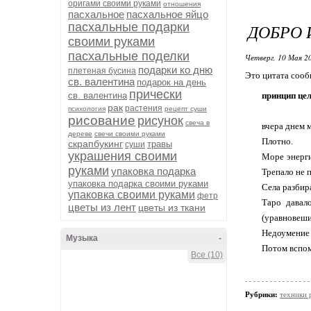
оригами своими руками
отношения
пасхальное
пасхальное яйцо
пасхальные подарки
ДОБРО 
своими руками
пасхальные поделки
Четверг, 10 Мая 20
подарки ко дню
плетеная бусина
Это цитата соо
св. валентина
подарок на день
прически
св. валентина
принцип цел
рак
растения
психология
рецепт суши
рисование
рисунок
свеча в
вчера днем 
дереве
свечи своими руками
Плотно.
скрапбукинг
травы
суши
украшения своими
Море энерги
руками
упаковка подарка
Трепало не 
упаковка подарка своими руками
Села разбир
упаковка своими руками
фетр
Таро давал
цветы из лент
цветы из ткани
(уравновеши
Недоумение 
Музыка
-
Потом вспом
Все (10)
Рубрики:
техники 