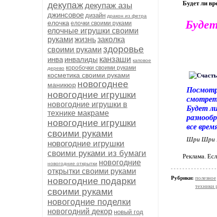
Будет ли вр
декупаж
декупаж азы
джинсовое
дизайн
дракон из фетра
Будет
елочка
елочки своими руками
елочные игрушки своими
руками
жизнь
заколка
здоровье
своими руками
канзаши
инва
инвалиды
каповое
коробочки своими руками
дерево
косметика своими руками
новогоднее
маникюр
Посмотр
новогодние игрушки
смотреть
новогодние игрушки в
Будет ли
технике макраме
разнооб
новогодние игрушки
все врем
своими руками
Шри Шри 
новогодние игрушки
своими руками из бумаги
Реклама. Ес
новогодние
новогодние открытки
открытки своими руками
Рубрики:
полезное
новогодние подарки
техники 
своими руками
новогодние поделки
новогодний декор
новый год