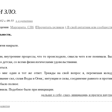
И ЗЛО.
12 г. 09:55
+ в цитатник
бщения
Маргарита_СПб
[
Прочитать целиком
+
В свой цитатник или сообществ
ьности..
меня накрыло.
и, внутренние процессы, что то происходило, смысла чего я не понимала. Бы
по детски, со всеми физиологическими удовольствиями.
аться.
о мне один и тот же ответ. Трижды на свой вопрос я, перемешав коло
вание сил, сплав Воды и Огня;; интуиции и силы, соединение равного и противо
было полное.
нила. Подобное было при инициации.
дальше о себе, снах, инициации, и прочем внутр
развития