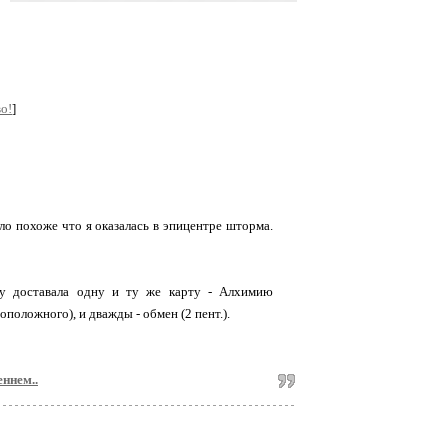
о!
]
ло похоже что я оказалась в эпицентре шторма.
ду доставала одну и ту же карту - Алхимию
положного), и дважды - обмен (2 пент.).
еннем..