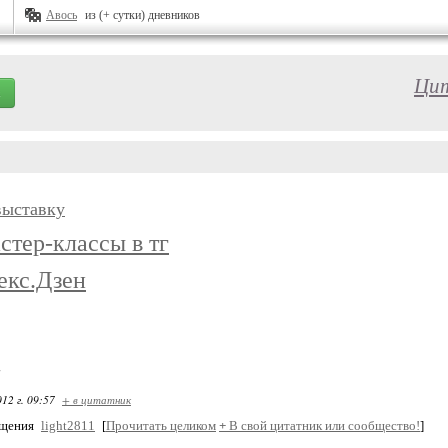
Авось
из (+ сутки) дневников
Цит
выставку
стер-классы в тг
екс.Дзен
.
12 г. 09:57
+ в цитатник
бщения
light2811
[
Прочитать целиком
+
В свой цитатник или сообщество!
]