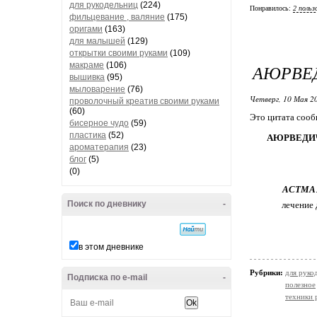
для рукодельниц
(224)
Понравилось:
2 польз
фильцевание , валяние
(175)
оригами
(163)
для малышей
(129)
открытки своими руками
(109)
макраме
(106)
АЮРВЕД
вышивка
(95)
мыловарение
(76)
Четверг, 10 Мая 20
проволочный креатив своими руками
(60)
Это цитата соо
бисерное чудо
(59)
пластика
(52)
АЮРВЕДИЧ
ароматерапия
(23)
блог
(5)
(0)
АСТМА
Поиск по дневнику
-
лечение 
в этом дневнике
Рубрики:
для руко
Подписка по e-mail
-
полезное
техники 