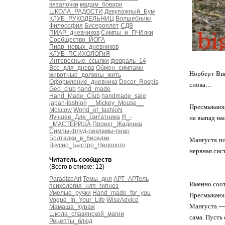
вязалочки
мадам_бовари
ШКОЛА_РАДОСТИ
Декупажный_Бум
КЛУБ_РУКОДЕЛЬНИЦ
Волшебники
Философия
Бисероплет
СДВ
ПИАР_дневников
Симпы_и_ПЧёлки
Сообщество_ЙОГА
Пиар_новых_дневников
КЛУБ_ПСИХОЛОГиЯ
Интересные_ссылки
февраль_14
Все_для_днева
Обмен_симпами
Норберт Вин
животные_должны_жить
Оформление_дневника
Decor_Rospis
снова…
Geo_club
hand_made
Hand_Made_Club
handmade_sale
japan-fashion
__Mickey_Mouse__
Пресмыкающе
Moscow
World_of_fashioN
Лучшее_Для_Цитатника
Я_-
на выпад на
_МАСТЕРИЦА
Проект_Жадинка
Симпы-флуд-рекламы-пиар
Болталка_в_беседке
Мангуста по
Вкусно_Быстро_Недорого
нервная сис
Читатель сообществ
(Всего в списке: 12)
ParadizeArt
Темы_дня
АРТ_АРТель
Именно соот
психология_нлп_гипноз
Умелые_ручки
Hand_made_for_you
Пресмыкающе
Vogue_In_Your_Life
WiseAdvice
Мангуста — 
Мамаша_Кураж
Школа_славянской_магии
сама. Пусть
Рецепты_блюд