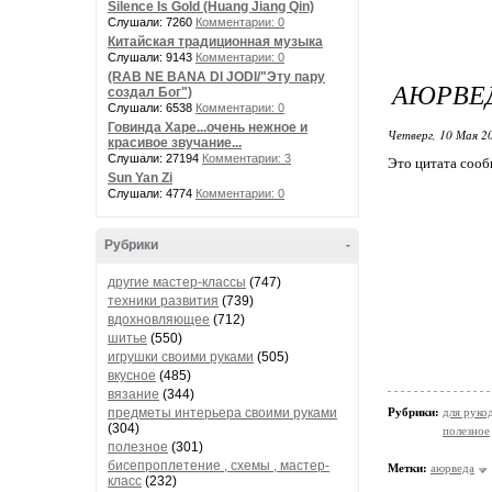
Silence Is Gold (Huang Jiang Qin)
Слушали: 7260
Комментарии: 0
Китайская традиционная музыка
Слушали: 9143
Комментарии: 0
(RAB NE BANA DI JODI/"Эту пару
АЮРВЕД
создал Бог")
Слушали: 6538
Комментарии: 0
Говинда Харе...очень нежное и
Четверг, 10 Мая 20
красивое звучание...
Слушали: 27194
Комментарии: 3
Это цитата соо
Sun Yan Zi
Слушали: 4774
Комментарии: 0
Рубрики
-
другие мастер-классы
(747)
техники развития
(739)
вдохновляющее
(712)
шитье
(550)
игрушки своими руками
(505)
вкусное
(485)
вязание
(344)
предметы интерьера своими руками
Рубрики:
для руко
(304)
полезное
полезное
(301)
бисепроплетение , схемы , мастер-
Метки:
аюрведа
класс
(232)