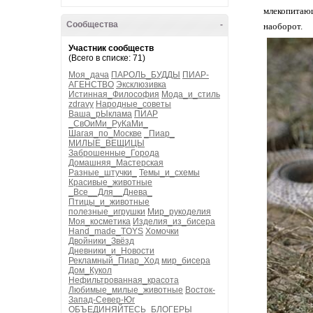
млекопитаю
Сообщества
-
наоборот.
Участник сообществ
(Всего в списке: 71)
Моя_дача
ПАРОЛЬ_БУДДЫ
ПИАР-
АГЕНСТВО
Эксклюзивка
Истинная_Философия
Мода_и_стиль
zdravy
Народные_советы
Ваша_рЫклама
ПИАР
_СвОиМи_РуКаМи_
Шагая_по_Москве
_Пиар_
МИЛЫЕ_ВЕЩИЦЫ
Заброшенные_Города
Домашняя_Мастерская
Разные_штучки_
Темы_и_схемы
Красивые_животные
_Все__Для__Днева_
Птицы_и_животные
полезные_игрушки
Мир_рукоделия
Моя_косметика
Изделия_из_бисера
Hand_made_TOYS
Хомочки
Двойники_Звёзд
Дневники_и_Новости
Рекламный_Пиар_Ход
мир_бисера
Дом_Кукол
Нефильтрованная_красота
Любимые_милые_животные
Восток-
Запад-Север-Юг
ОБЪЕДИНЯЙТЕСЬ_БЛОГЕРЫ