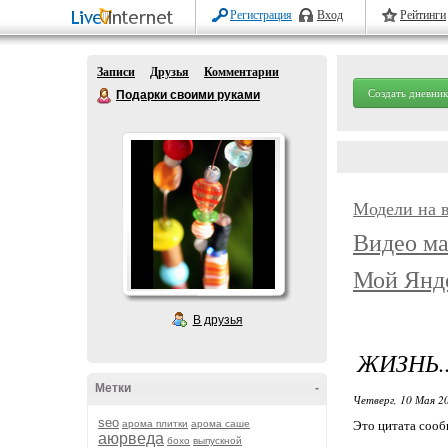
Регистрация
Вход
Рейтинги
Записи
Друзья
Комментарии
Создать дневник
Подарки своими руками
Модели на 
Видео ма
Мой Янд
В друзья
ЖИЗНЬ.
Метки
-
Четверг, 10 Мая 20
seo
арома плитки
арома саше
Это цитата соо
аюрведа
бохо
выпускной