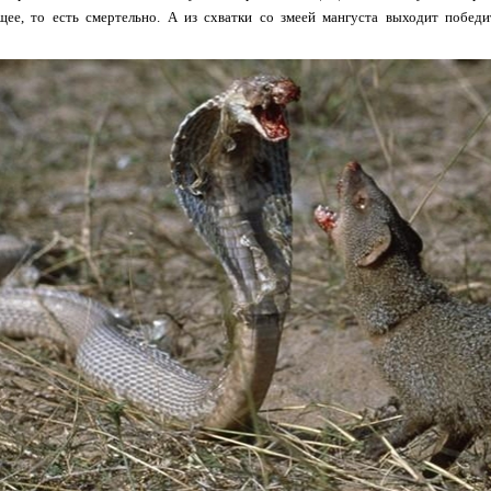
щее, то есть смертельно. А из схватки со змеей мангуста выходит побед