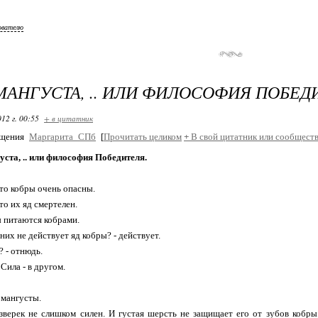
ователю
МАНГУСТА, .. ИЛИ ФИЛОСОФИЯ ПОБЕД
12 г. 00:55
+ в цитатник
бщения
Маргарита_СПб
[
Прочитать целиком
+
В свой цитатник или сообществ
ста, .. или философия Победителя.
что кобры очень опасны.
то их яд смертелен.
 питаются кобрами.
них не действует яд кобры? - действует.
? - отнюдь.
Сила - в другом.
мангусты.
верек не слишком силен. И густая шерсть не защищает его от зубов кобры.