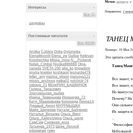
Метки:
аюрведа
Интересы
-
Понравилось:
1 польз
Все (1)
шедевры
ТАНЕЦ 
Постоянные читатели
-
Все (6638)
Четверг, 10 Мая 20
Arctika
Cobbra
Didia
Dylsineika
ElenaMoonlit
Elena_zw
Gulbar
Ketevan
Это цитата соо
Kosshechka
Milaja_moja
N__Podarok
Natali_Cimbal
Njuska888888
Olga-
Танец Мангу
canada
SVETA-290
alla_ko
brigadere
grunja
knekler
koshkarel
leonarda478
letter_any
marina_glison
marusya121
Все знают, 
missis_anchous
natka02
yulchick-74
zabava_21
ВЕнеРИН_БАШМАЧОК
Все знают, ч
Галина_Тарасевич
Но мангусты
Златокрылая_рыбка
Ирина_Тюменцева
Иришечка_72
Почему? На 
Катя_Машковцева
Коронида
Ленна14
Они сильнее
Лукавый_Ангел
МУРРМЫШКА
Майя_Шипеева
Натали_Бабченко
Их защита и 
Наталья_Вязалка
Ольга_Вирт
...
Ольга_Хайруллина
Ольга_шелк
СимСим
Снежная_коза
"Философия 
Татьянка_1973
Шрек_Лесной
ефремчик
тимч
Небольшой з