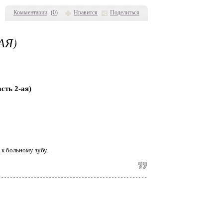
Комментарии
(
0
)
Нравится
Поделиться
АЯ)
ь 2-ая)
 к больному зубу.