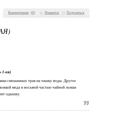
Комментарии
(
0
)
Нравится
Поделиться
АЯ)
1-ая)
ожки смешанных трав на чашку воды. Другое
 ложкой меда и восьмой частью чайной ложки
ечит одышку.