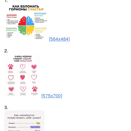
1.
[564x484]
2.
[575x700]
3.