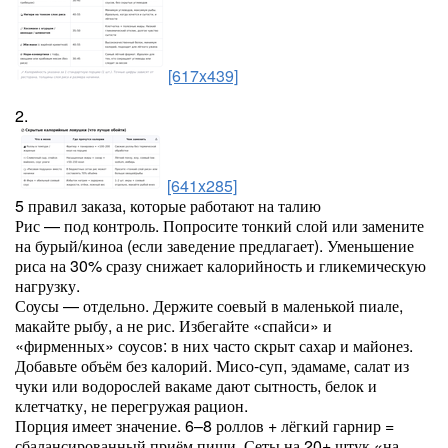
[617x439]
2.
[641x285]
5 правил заказа, которые работают на талию
Рис — под контроль. Попросите тонкий слой или замените
на бурый/киноа (если заведение предлагает). Уменьшение
риса на 30% сразу снижает калорийность и гликемическую
нагрузку.
Соусы — отдельно. Держите соевый в маленькой пиале,
макайте рыбу, а не рис. Избегайте «спайси» и
«фирменных» соусов: в них часто скрыт сахар и майонез.
Добавьте объём без калорий. Мисо-суп, эдамаме, салат из
чуки или водорослей вакаме дают сытность, белок и
клетчатку, не перегружая рацион.
Порция имеет значение. 6–8 роллов + лёгкий гарнир =
сбалансированный приём пищи. Сеты на 20+ штук «на