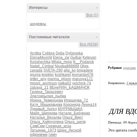
Интересы
-
Все (1)
шедевры
Постоянные читатели
-
Все (6638)
Arctika
Cobbra
Didia
Dylsineika
ElenaMoonlit
Elena_zw
Gulbar
Ketevan
Kosshechka
Milaja_moja
N__Podarok
Natali_Cimbal
Njuska888888
Olga-
Рубрики:
оригами
canada
SVETA-290
alla_ko
brigadere
grunja
knekler
koshkarel
leonarda478
letter_any
marina_glison
marusya121
missis_anchous
natka02
yulchick-74
Понравилось:
2 польз
zabava_21
ВЕнеРИН_БАШМАЧОК
Галина_Тарасевич
Златокрылая_рыбка
Ирина_Тюменцева
Иришечка_72
Катя_Машковцева
Коронида
Ленна14
ДЛЯ ВД
Лукавый_Ангел
МУРРМЫШКА
Майя_Шипеева
Натали_Бабченко
Наталья_Вязалка
Ольга_Вирт
Ольга_Хайруллина
Ольга_шелк
Пятница, 09 Апрел
СимСим
Снежная_коза
Это цитата соо
Татьянка_1973
Шрек_Лесной
ефремчик
тимч