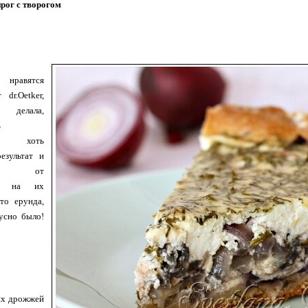
рог с творогом
 нравятся
dr.Oetker,
 делала,
ь
но, хоть
езультат и
ется от
ого на их
то ерунда,
усно было!
их дрожжей