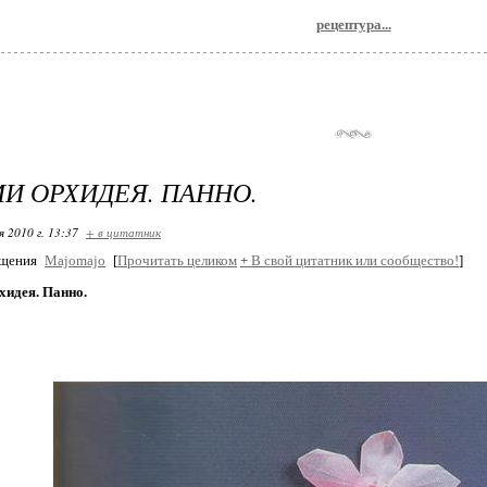
рецептура...
И ОРХИДЕЯ. ПАННО.
я 2010 г. 13:37
+ в цитатник
бщения
Majomajo
[
Прочитать целиком
+
В свой цитатник или сообщество!
]
хидея. Панно.