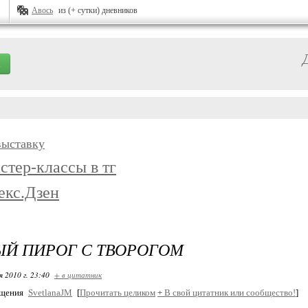
Авось
из (+ сутки) дневников
выставку
стер-классы в тг
екс.Дзен
Й ПИРОГ С ТВОРОГОМ
я 2010 г. 23:40
+ в цитатник
бщения
SvetlanaJM
[
Прочитать целиком
+
В свой цитатник или сообщество!
]