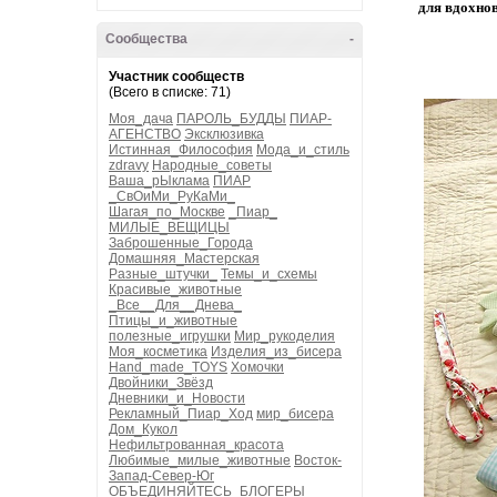
для вдохно
Сообщества
-
Участник сообществ
(Всего в списке: 71)
Моя_дача
ПАРОЛЬ_БУДДЫ
ПИАР-
АГЕНСТВО
Эксклюзивка
Истинная_Философия
Мода_и_стиль
zdravy
Народные_советы
Ваша_рЫклама
ПИАР
_СвОиМи_РуКаМи_
Шагая_по_Москве
_Пиар_
МИЛЫЕ_ВЕЩИЦЫ
Заброшенные_Города
Домашняя_Мастерская
Разные_штучки_
Темы_и_схемы
Красивые_животные
_Все__Для__Днева_
Птицы_и_животные
полезные_игрушки
Мир_рукоделия
Моя_косметика
Изделия_из_бисера
Hand_made_TOYS
Хомочки
Двойники_Звёзд
Дневники_и_Новости
Рекламный_Пиар_Ход
мир_бисера
Дом_Кукол
Нефильтрованная_красота
Любимые_милые_животные
Восток-
Запад-Север-Юг
ОБЪЕДИНЯЙТЕСЬ_БЛОГЕРЫ