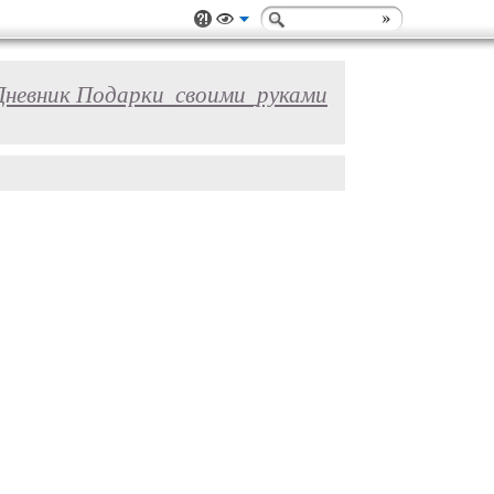
Дневник Подарки_своими_руками