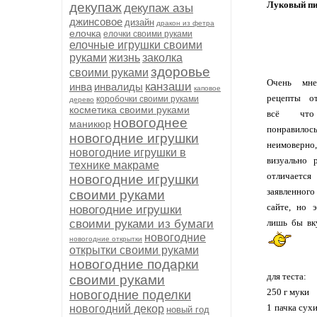
Луковый пи
декупаж
декупаж азы
джинсовое
дизайн
дракон из фетра
елочка
елочки своими руками
елочные игрушки своими
руками
жизнь
заколка
здоровье
своими руками
Очень мне
канзаши
инва
инвалиды
каповое
рецепты от 
коробочки своими руками
дерево
косметика своими руками
всё что
новогоднее
маникюр
понравилос
новогодние игрушки
неимовер
новогодние игрушки в
визуально р
технике макраме
отлича
новогодние игрушки
заявленн
своими руками
сайте, но э
новогодние игрушки
своими руками из бумаги
лишь бы вк
новогодние
новогодние открытки
открытки своими руками
новогодние подарки
для теста:
своими руками
250 г муки
новогодние поделки
1 пачка сух
новогодний декор
новый год