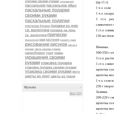
оригами своими руками
отношения
(пр.11 г)
пасхальное
пасхальное яйцо
1 ч.л. соли
пасхальные подарки
1 ч.л. сахара
своими руками
1 ст.л. раз
пасхальные поделки
сливочного 
подарки ко дню
плетеная бусина
св. валентина
подарок на день
1 ст.л. олив
прически
св. валентина
150 мл тёпл
рак
растения
психология
рецепт суши
рисование
рисунок
свеча в
Начинка:
дереве
свечи своими руками
скрапбукинг
500-550 г о
травы
суши
украшения своими
3 ст.л. раст
руками
упаковка подарка
1 ст.л. слив
упаковка подарка своими руками
щепотка сушё
упаковка своими руками
фетр
щепотка мол
цветы из лент
цветы из ткани
1 ч.л. соли 
250 г творог
Музыка
-
Заливка:
Все (10)
200-220 г с
щепотка сол
щепотка мол