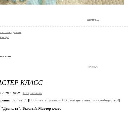
далее...
своими руками
ляющее
ователям
МАСТЕР КЛАСС
я 2010 г. 10:28
+ в цитатник
бщения
deniza17
[
Прочитать целиком
+
В свой цитатник или сообщество!
]
и "Два кота". Толстый. Мастер класс