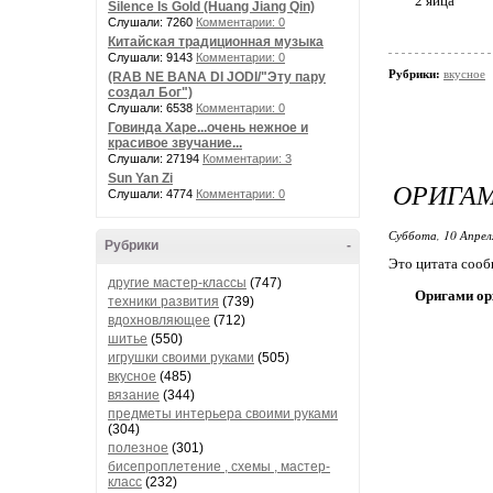
2 яйца
Silence Is Gold (Huang Jiang Qin)
Слушали: 7260
Комментарии: 0
Китайская традиционная музыка
Слушали: 9143
Комментарии: 0
Рубрики:
вкусное
(RAB NE BANA DI JODI/"Эту пару
создал Бог")
Слушали: 6538
Комментарии: 0
Говинда Харе...очень нежное и
красивое звучание...
Слушали: 27194
Комментарии: 3
Sun Yan Zi
ОРИГАМ
Слушали: 4774
Комментарии: 0
Суббота, 10 Апрел
Рубрики
-
Это цитата соо
другие мастер-классы
(747)
Оригами ор
техники развития
(739)
вдохновляющее
(712)
шитье
(550)
игрушки своими руками
(505)
вкусное
(485)
вязание
(344)
предметы интерьера своими руками
(304)
полезное
(301)
бисепроплетение , схемы , мастер-
класс
(232)