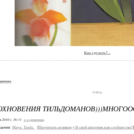
Как сделать?...
ователям
ОХНОВЕНИЯ ТИЛЬДОМАНОВ)))МНОГОО
я 2010 г. 16:33
+ в цитатник
бщения
Maya_Toplu_
[
Прочитать целиком
+
В свой цитатник или сообщество!
]