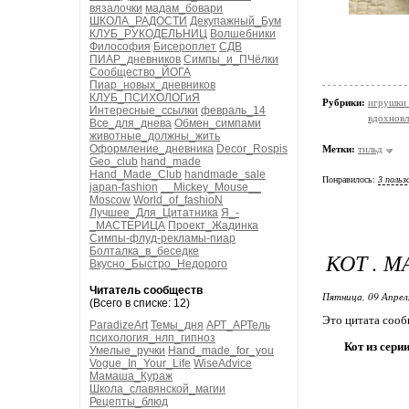
вязалочки
мадам_бовари
ШКОЛА_РАДОСТИ
Декупажный_Бум
КЛУБ_РУКОДЕЛЬНИЦ
Волшебники
Философия
Бисероплет
СДВ
ПИАР_дневников
Симпы_и_ПЧёлки
Сообщество_ЙОГА
Пиар_новых_дневников
КЛУБ_ПСИХОЛОГиЯ
Рубрики:
игрушки 
Интересные_ссылки
февраль_14
вдохнов
Все_для_днева
Обмен_симпами
животные_должны_жить
Оформление_дневника
Decor_Rospis
Метки:
тильд
Geo_club
hand_made
Hand_Made_Club
handmade_sale
Понравилось:
3 польз
japan-fashion
__Mickey_Mouse__
Moscow
World_of_fashioN
Лучшее_Для_Цитатника
Я_-
_МАСТЕРИЦА
Проект_Жадинка
Симпы-флуд-рекламы-пиар
Болталка_в_беседке
КОТ . 
Вкусно_Быстро_Недорого
Читатель сообществ
Пятница, 09 Апрел
(Всего в списке: 12)
Это цитата соо
ParadizeArt
Темы_дня
АРТ_АРТель
психология_нлп_гипноз
Кот из сери
Умелые_ручки
Hand_made_for_you
Vogue_In_Your_Life
WiseAdvice
Мамаша_Кураж
Школа_славянской_магии
Рецепты_блюд