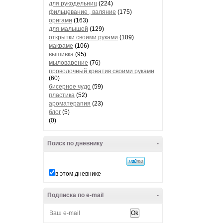
для рукодельниц
(224)
фильцевание , валяние
(175)
оригами
(163)
для малышей
(129)
открытки своими руками
(109)
макраме
(106)
вышивка
(95)
мыловарение
(76)
проволочный креатив своими руками
(60)
бисерное чудо
(59)
пластика
(52)
ароматерапия
(23)
блог
(5)
(0)
Поиск по дневнику
-
в этом дневнике
Подписка по e-mail
-