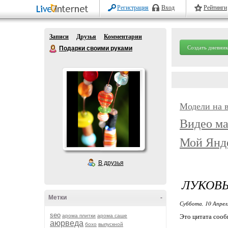
Регистрация
Вход
Рейтинги
Записи
Друзья
Комментарии
Создать дневник
Подарки своими руками
Модели на 
Видео ма
Мой Янд
В друзья
ЛУКОВЫ
Метки
-
Суббота, 10 Апрел
seo
арома плитки
арома саше
Это цитата соо
аюрведа
бохо
выпускной