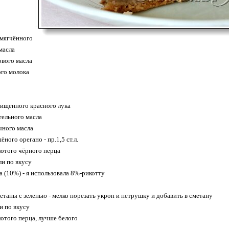
мягчённого
масла
кового масла
ого молока
чищенного красного лука
ительного масла
очного масла
ного орегано - пр.1,5 ст.л.
отого чёрного перца
или по вкусу
а (10%) - я использовала 8%-рикотту
метаны с зеленью - мелко порезать укроп и петрушку и добавить в сметану
и по вкусу
отого перца, лучше белого