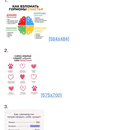
1.
[564x484]
2.
[575x700]
3.