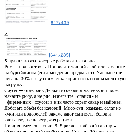
[617x439]
2.
[641x285]
5 правил заказа, которые работают на талию
Рис — под контроль. Попросите тонкий слой или замените
на бурый/киноа (если заведение предлагает). Уменьшение
риса на 30% сразу снижает калорийность и гликемическую
нагрузку.
Соусы — отдельно. Держите соевый в маленькой пиале,
макайте рыбу, а не рис. Избегайте «спайси» и
«фирменных» соусов: в них часто скрыт сахар и майонез.
Добавьте объём без калорий. Мисо-суп, эдамаме, салат из
чуки или водорослей вакаме дают сытность, белок и
клетчатку, не перегружая рацион.
Порция имеет значение. 6–8 роллов + лёгкий гарнир =
сбалансированный приём пищи. Сеты на 20+ штук «на