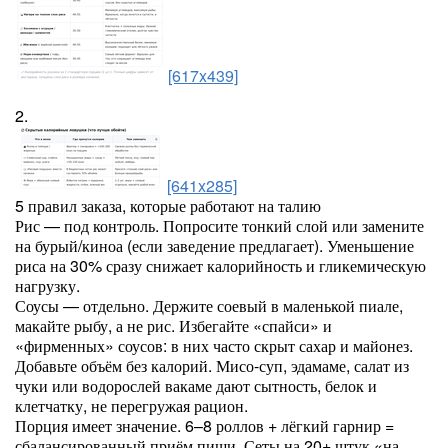
[617x439]
2.
[641x285]
5 правил заказа, которые работают на талию
Рис — под контроль. Попросите тонкий слой или замените
на бурый/киноа (если заведение предлагает). Уменьшение
риса на 30% сразу снижает калорийность и гликемическую
нагрузку.
Соусы — отдельно. Держите соевый в маленькой пиале,
макайте рыбу, а не рис. Избегайте «спайси» и
«фирменных» соусов: в них часто скрыт сахар и майонез.
Добавьте объём без калорий. Мисо-суп, эдамаме, салат из
чуки или водорослей вакаме дают сытность, белок и
клетчатку, не перегружая рацион.
Порция имеет значение. 6–8 роллов + лёгкий гарнир =
сбалансированный приём пищи. Сеты на 20+ штук «на