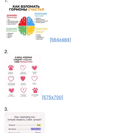
1.
[564x484]
2.
[575x700]
3.