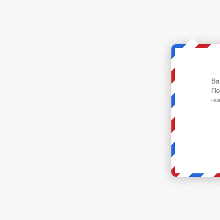
Ва
По
по