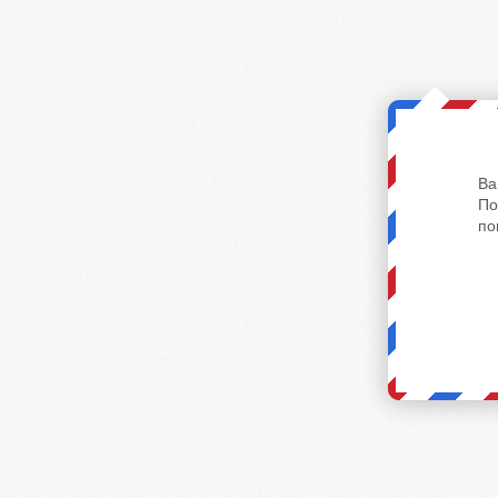
Ва
По
по