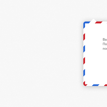
Ва
По
по