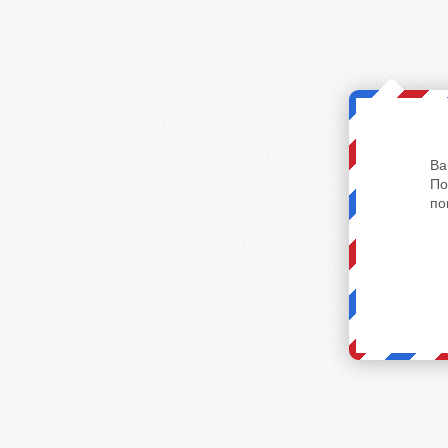
Ва
По
по