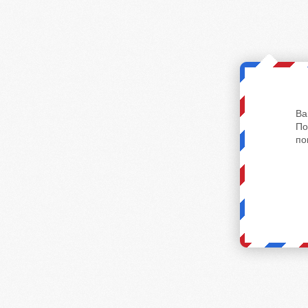
Ва
По
по