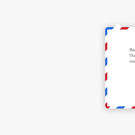
Ва
По
по