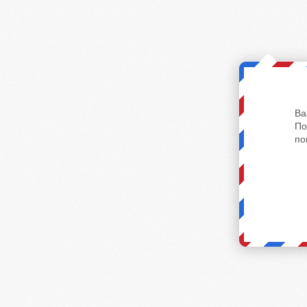
Ва
По
по