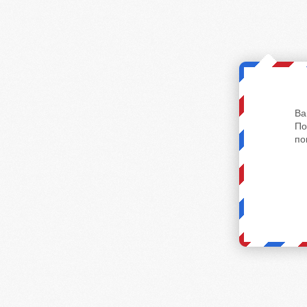
Ва
По
по