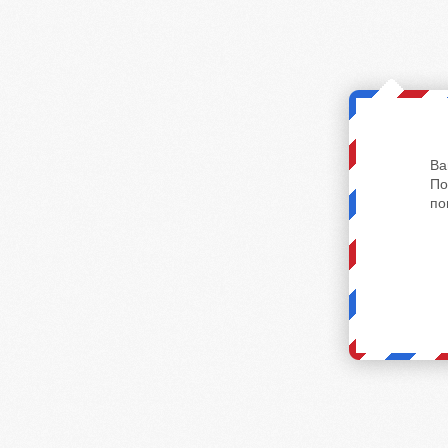
Ва
По
по