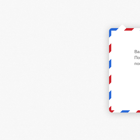
Ва
По
по