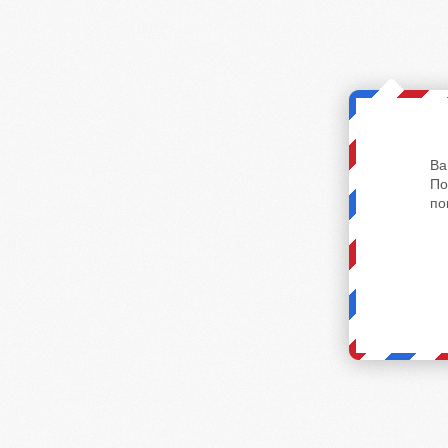
Ва
По
по