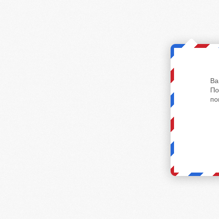
Ва
По
по