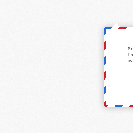
Ва
По
по