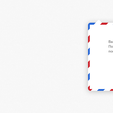
Ва
По
по