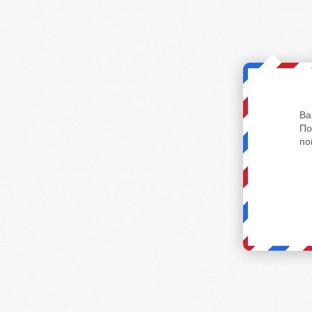
Ва
По
по