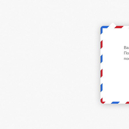
Ва
По
по