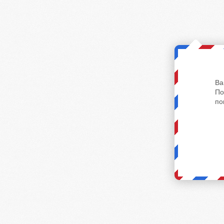
Ва
По
по