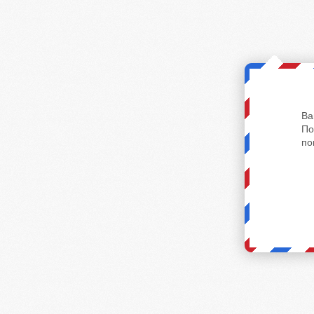
Ва
По
по