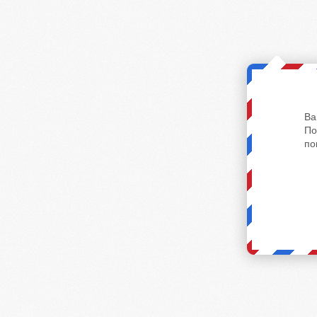
Ва
По
по