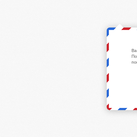
Ва
По
по