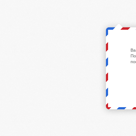
Ва
По
по