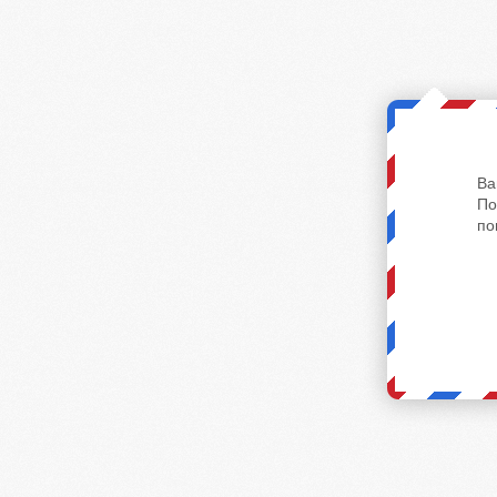
Ва
По
по