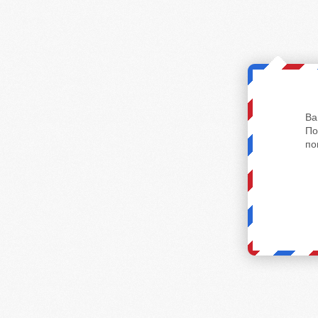
Ва
По
по