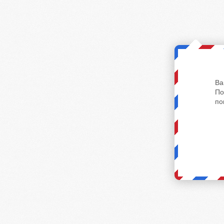
Ва
По
по