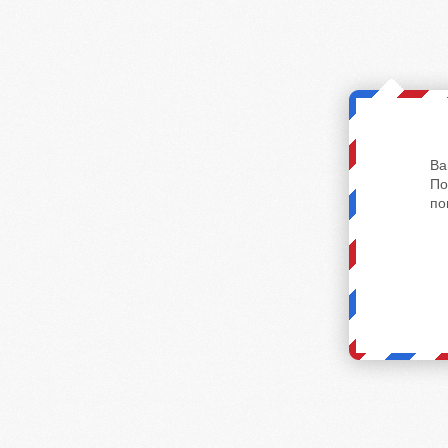
Ва
По
по