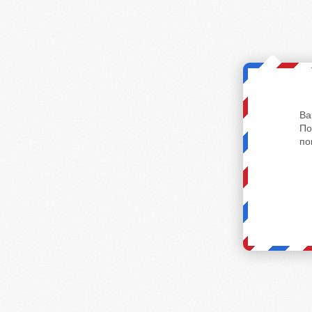
Ва
По
по