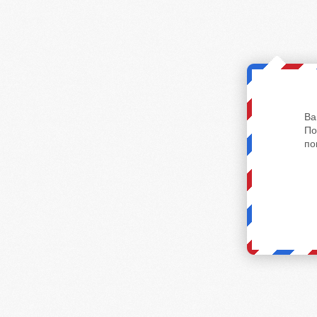
Ва
По
по