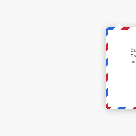
Ва
По
по