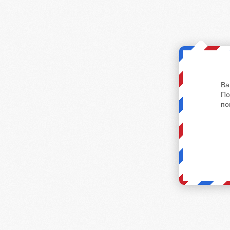
Ва
По
по