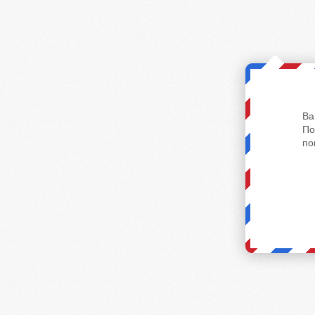
Ва
По
по