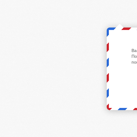
Ва
По
по