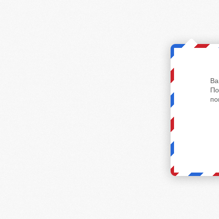
Ва
По
по