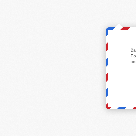
Ва
По
по