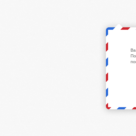
Ва
По
по